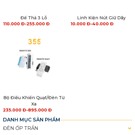
Đế Thả 3 Lỗ
Linh Kiện Nút Giữ Dây
110.000
Đ
-
255.000
Đ
10.000
Đ
-
40.000
Đ
Bộ Điều Khiển Quạt/Đèn Từ
Xa
235.000
Đ
-
895.000
Đ
DANH MỤC SẢN PHẨM
ĐÈN ỐP TRẦN