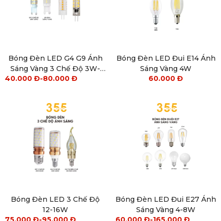
Bóng Đèn LED G4 G9 Ánh
Bóng Đèn LED Đui E14 Ánh
Sáng Vàng 3 Chế Độ 3W-
Sáng Vàng 4W
40.000
Đ
-
80.000
Đ
60.000
Đ
5W
Bóng Đèn LED 3 Chế Độ
Bóng Đèn LED Đui E27 Ánh
12-16W
Sáng Vàng 4-8W
75.000
Đ
-
95.000
Đ
60.000
Đ
-
165.000
Đ