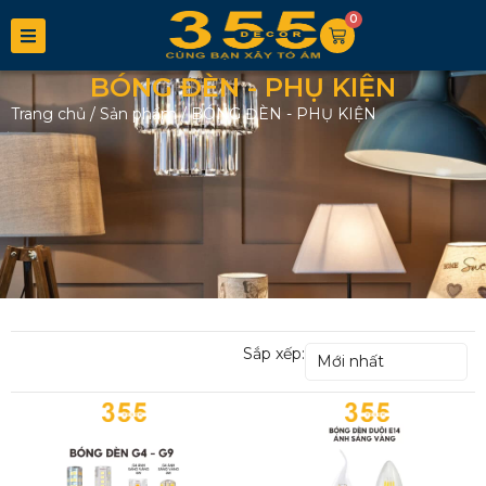
0
BÓNG ĐÈN - PHỤ KIỆN
Trang chủ
/
Sản phẩm
/
BÓNG ĐÈN - PHỤ KIỆN
Sắp xếp:
Mới nhất