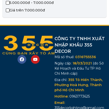
5.000.000đ - 7.000.000đ
Giá trên 7.000.000đ
CÔNG TY TNHH XUẤT
NHẬP KHẨU 355
DECOR
Mã số thuế:
0316755536
Ngày cấp:
18/03/2021
(do Sở
Kế Hoạch và Đầu Tư TP Hồ
Chí Minh cấp)
Địa chỉ:
355 Tô Hiến Thành,
Phường Hoà Hưng, Thành
phố Hồ Chí Minh
Hotline:
0963773625
Email:
355decorlighting@gmail.com