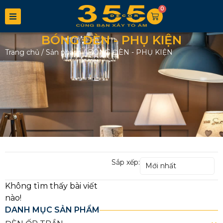
0
BÓNG ĐÈN - PHỤ KIỆN
Trang chủ
/
Sản phẩm
/
BÓNG ĐÈN - PHỤ KIỆN
Sắp xếp:
Mới nhất
DANH MỤC SẢN PHẨM