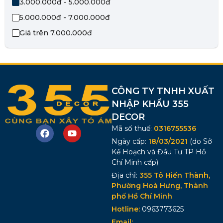
3.000.000đ - 5.000.000đ
5.000.000đ - 7.000.000đ
Giá trên 7.000.000đ
CÔNG TY TNHH XUẤT
NHẬP KHẨU 355
DECOR
Mã số thuế:
0316755536
Ngày cấp:
18/03/2021
(do Sở
Kế Hoạch và Đầu Tư TP Hồ
Chí Minh cấp)
Địa chỉ:
355 Tô Hiến Thành,
Phường Hoà Hưng, Thành
phố Hồ Chí Minh
Hotline:
0963773625
Email: