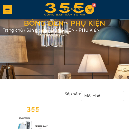
0
BÓNG ĐÈN - PHỤ KIỆN
Trang chủ
/
Sản phẩm
/
BÓNG ĐÈN - PHỤ KIỆN
Sắp xếp:
Mới nhất