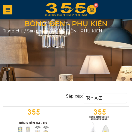
0
BÓNG ĐÈN - PHỤ KIỆN
Trang chủ
/
Sản phẩm
/
BÓNG ĐÈN - PHỤ KIỆN
Sắp xếp:
Tên A-Z