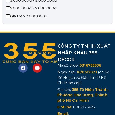
3.000.000đ - 5.000.000đ
5.000.000đ - 7.000.000đ
Giá trên 7.000.000đ
CÔNG TY TNHH XUẤT
NHẬP KHẨU 355
DECOR
Mã số thuế:
0316755536
Ngày cấp:
18/03/2021
(do Sở
Kế Hoạch và Đầu Tư TP Hồ
Chí Minh cấp)
Địa chỉ:
355 Tô Hiến Thành,
Phường Hoà Hưng, Thành
phố Hồ Chí Minh
Hotline:
0963773625
Email: