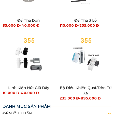
Đế Thả Đơn
Đế Thả 3 Lỗ
35.000
Đ
-
40.000
Đ
110.000
Đ
-
255.000
Đ
Linh Kiện Nút Giữ Dây
Bộ Điều Khiển Quạt/Đèn Từ
10.000
Đ
-
40.000
Đ
Xa
235.000
Đ
-
895.000
Đ
DANH MỤC SẢN PHẨM
ĐÈN ỐP TRẦN