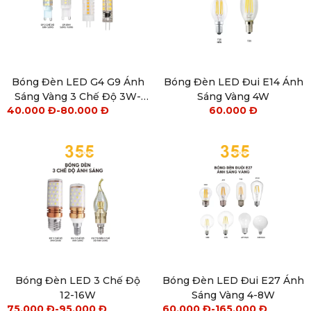
Bóng Đèn LED G4 G9 Ánh
Bóng Đèn LED Đui E14 Ánh
Sáng Vàng 3 Chế Độ 3W-
Sáng Vàng 4W
40.000
Đ
-
80.000
Đ
60.000
Đ
5W
Bóng Đèn LED 3 Chế Độ
Bóng Đèn LED Đui E27 Ánh
12-16W
Sáng Vàng 4-8W
75.000
Đ
-
95.000
Đ
60.000
Đ
-
165.000
Đ