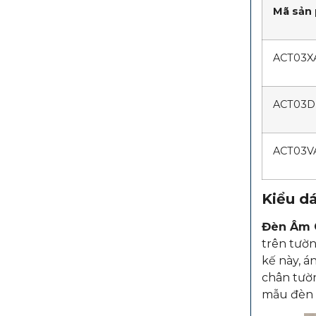
Mã sản
ACT03X
ACT03D
ACT03V
Kiểu dá
Đèn Âm 
trên tườn
kế này, á
chân tườn
mẫu đèn 