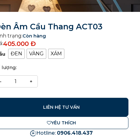
èn Âm Cầu Thang ACT03
nh trạng:
Còn hàng
405.000
Đ
á:
ĐEN
VÀNG
XÁM
ẫu
 lượng:
LIÊN HỆ TƯ VẤN
YÊU THÍCH
Hotline:
0906.418.437