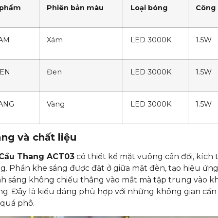
 phẩm
Phiên bản màu
Loại bóng
Công 
AM
Xám
LED 3000K
1.5W
EN
Đen
LED 3000K
1.5W
ANG
Vàng
LED 3000K
1.5W
ng và chất liệu
Cầu Thang ACT03
có thiết kế mặt vuông cân đối, kíc
g. Phần khe sáng được đặt ở giữa mặt đèn, tạo hiệu ứn
nh sáng không chiếu thẳng vào mắt mà tập trung vào khu
g. Đây là kiểu dáng phù hợp với những không gian cần 
quá phô.