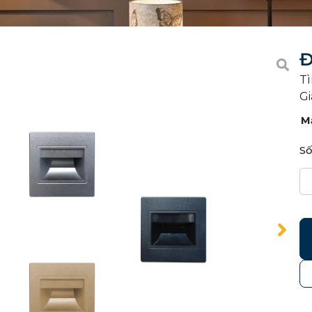
Đ
Tì
Gi
M
Số