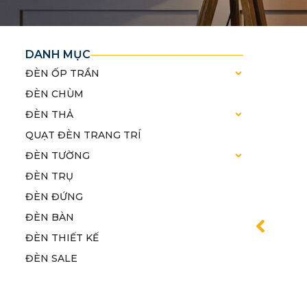
DANH MỤC
ĐÈN ỐP TRẦN
ĐÈN CHÙM
ĐÈN THẢ
QUẠT ĐÈN TRANG TRÍ
ĐÈN TƯỜNG
ĐÈN TRỤ
ĐÈN ĐỨNG
ĐÈN BÀN
ĐÈN THIẾT KẾ
ĐÈN SALE