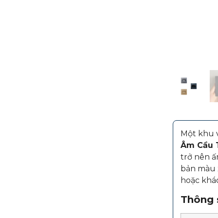
Một khu v
Âm Cầu 
trở nên ấ
bản màu x
hoặc khá
Thông s