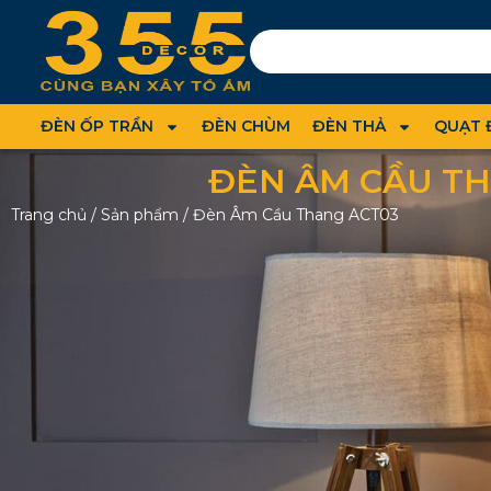
ĐÈN ỐP TRẦN
ĐÈN CHÙM
ĐÈN THẢ
QUẠT 
ĐÈN ÂM CẦU TH
Trang chủ
/
Sản phẩm
/
Đèn Âm Cầu Thang ACT03