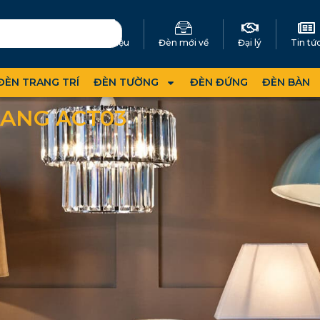
Giới thiệu
Đèn mới về
Đại lý
Tin tứ
ĐÈN TRANG TRÍ
ĐÈN TƯỜNG
ĐÈN ĐỨNG
ĐÈN BÀN
ANG ACT03