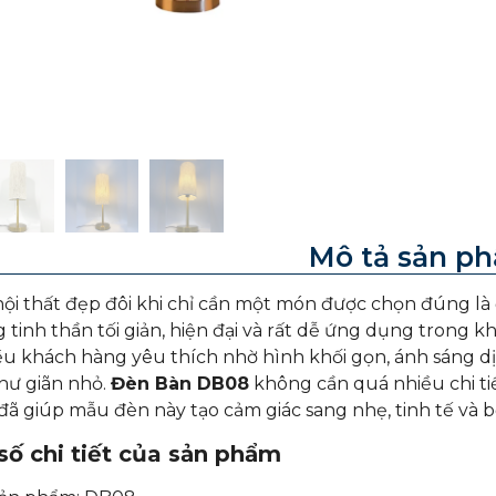
Mô tả sản p
ội thất đẹp đôi khi chỉ cần một món được chọn đúng là 
tinh thần tối giản, hiện đại và rất dễ ứng dụng trong kh
u khách hàng yêu thích nhờ hình khối gọn, ánh sáng dịu
hư giãn nhỏ.
Đèn Bàn DB08
không cần quá nhiều chi tiết
 đã giúp mẫu đèn này tạo cảm giác sang nhẹ, tinh tế và b
ố chi tiết của sản phẩm