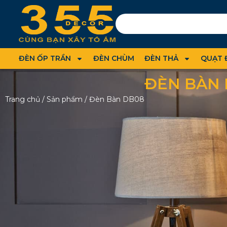
ĐÈN ỐP TRẦN
ĐÈN CHÙM
ĐÈN THẢ
QUẠT 
ĐÈN BÀN 
Trang chủ
/
Sản phẩm
/
Đèn Bàn DB08