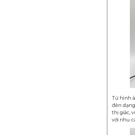
Từ hình ả
đèn dạng 
thị giác,
với nhu c