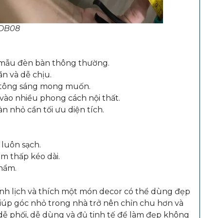
 DB08
 mẫu đèn bàn thông thường.
ãn và dễ chịu.
 tông sáng mong muốn.
vào nhiều phong cách nội thất.
n nhỏ cần tối ưu diện tích.
luôn sạch.
m thấp kéo dài.
hẩm.
nh lịch và thích một món decor có thể dùng đẹp
giúp góc nhỏ trong nhà trở nên chỉn chu hơn và
ễ phối, dễ dùng và đủ tinh tế để làm đẹp không