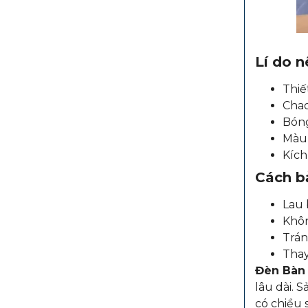
Lí do 
Thiế
Chao
Bóng
Màu 
Kích
Cách b
Lau 
Khôn
Trán
Thay
Đèn Bàn
lâu dài. 
có chiều