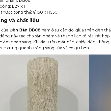
sản phẩm: DB08
 bóng: E27 x 1
 thước tổng thể: Ø150 x H550
ng và chất liệu
 của
Đèn Bàn DB08
nằm ở sự cân đối giữa thân đèn thẳ
 dáng này tạo cho sản phẩm vẻ thanh lịch rõ rệt, rất hợ
iểm nhấn sang. Khi đặt trên mặt bàn, chiếc đèn không
ực xung quanh trông sáng sủa và có gu hơn.