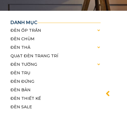
DANH MỤC
ĐÈN ỐP TRẦN
ĐÈN CHÙM
ĐÈN THẢ
QUẠT ĐÈN TRANG TRÍ
ĐÈN TƯỜNG
ĐÈN TRỤ
ĐÈN ĐỨNG
ĐÈN BÀN
ĐÈN THIẾT KẾ
ĐÈN SALE