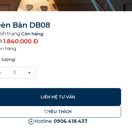
èn Bàn DB08
nh trạng:
Còn hàng
1.840.000
Đ
á:
òn hàng
 lượng:
LIÊN HỆ TƯ VẤN
YÊU THÍCH
Hotline:
0906.418.437