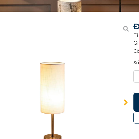
Đ
Tì
Gi
C
Số