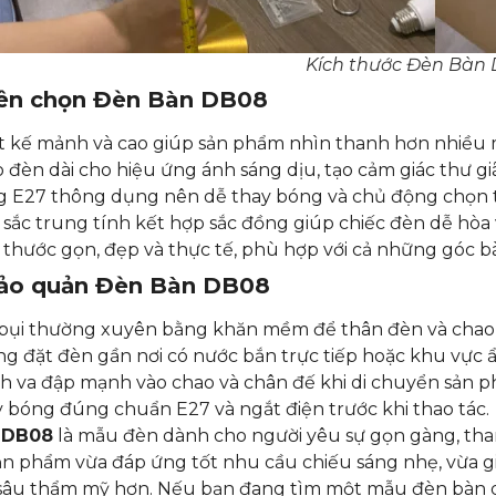
Kích thước Đèn Bàn
nên chọn Đèn Bàn DB08
t kế mảnh và cao giúp sản phẩm nhìn thanh hơn nhiều
 đèn dài cho hiệu ứng ánh sáng dịu, tạo cảm giác thư gi
 E27 thông dụng nên dễ thay bóng và chủ động chọn
sắc trung tính kết hợp sắc đồng giúp chiếc đèn dễ hòa 
 thước gọn, đẹp và thực tế, phù hợp với cả những góc bà
ảo quản Đèn Bàn DB08
bụi thường xuyên bằng khăn mềm để thân đèn và chao 
g đặt đèn gần nơi có nước bắn trực tiếp hoặc khu vực ẩ
h va đập mạnh vào chao và chân đế khi di chuyển sản p
 bóng đúng chuẩn E27 và ngắt điện trước khi thao tác.
 DB08
là mẫu đèn dành cho người yêu sự gọn gàng, tha
Sản phẩm vừa đáp ứng tốt nhu cầu chiếu sáng nhẹ, vừa 
 sâu thẩm mỹ hơn. Nếu bạn đang tìm một mẫu đèn bàn d