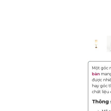
Một góc n
bàn
mang 
được nhiề
hay góc t
chất liệu
Thông s