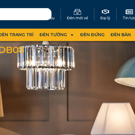
Giới thiệu
Đèn mới về
Đại lý
Tin tứ
ĐÈN TRANG TRÍ
ĐÈN TƯỜNG
ĐÈN ĐỨNG
ĐÈN BÀN
DB08