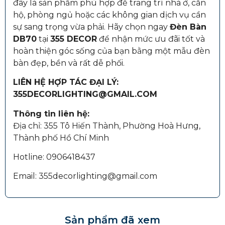
đây là sản phẩm phù hợp để trang trí nhà ở, căn
hộ, phòng ngủ hoặc các không gian dịch vụ cần
sự sang trọng vừa phải. Hãy chọn ngay
Đèn Bàn
DB70
tại
355 DECOR
để nhận mức ưu đãi tốt và
hoàn thiện góc sống của bạn bằng một mẫu đèn
bàn đẹp, bền và rất dễ phối.
LIÊN HỆ HỢP TÁC ĐẠI LÝ:
355DECORLIGHTING@GMAIL.COM
Thông tin liên hệ:
Địa chỉ: 355 Tô Hiến Thành, Phường Hoà Hưng,
Thành phố Hồ Chí Minh
Hotline: 0906418437
Email: 355decorlighting@gmail.com
Sản phẩm đã xem