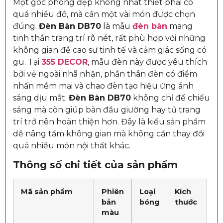
Một góc phòng đẹp không nhất thiết phải có
quá nhiều đồ, mà cần một vài món được chọn
đúng.
Đèn Bàn DB70
là mẫu
đèn bàn
mang
tinh thần trang trí rõ nét, rất phù hợp với những
không gian đề cao sự tinh tế và cảm giác sống có
gu. Tại
355 DECOR
, mẫu đèn này được yêu thích
bởi vẻ ngoài nhã nhặn, phần thân đèn có điểm
nhấn mềm mại và chao đèn tạo hiệu ứng ánh
sáng dịu mắt.
Đèn Bàn DB70
không chỉ để chiếu
sáng mà còn giúp bàn đầu giường hay tủ trang
trí trở nên hoàn thiện hơn. Đây là kiểu sản phẩm
dễ nâng tầm không gian mà không cần thay đổi
quá nhiều món nội thất khác.
Thông số chi tiết của sản phẩm
Mã sản phẩm
Phiên
Loại
Kích
bản
bóng
thước
màu