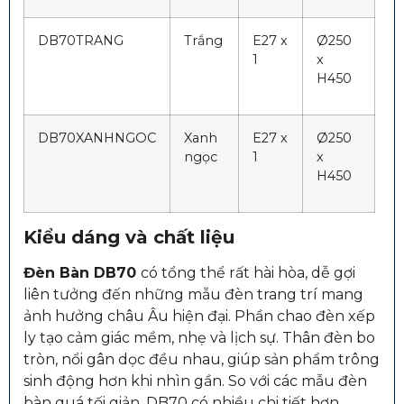
DB70TRANG
Trắng
E27 x
Ø250
1
x
H450
DB70XANHNGOC
Xanh
E27 x
Ø250
ngọc
1
x
H450
Kiểu dáng và chất liệu
Đèn Bàn DB70
có tổng thể rất hài hòa, dễ gợi
liên tưởng đến những mẫu đèn trang trí mang
ảnh hưởng châu Âu hiện đại. Phần chao đèn xếp
ly tạo cảm giác mềm, nhẹ và lịch sự. Thân đèn bo
tròn, nổi gân dọc đều nhau, giúp sản phẩm trông
sinh động hơn khi nhìn gần. So với các mẫu đèn
bàn quá tối giản, DB70 có nhiều chi tiết hơn