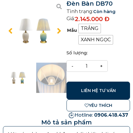
Đèn Bàn DB70
Tình trạng:
Còn hàng
2.145.000
Đ
Giá:
TRẮNG
Mẫu
XANH NGỌC
Số lượng:
LIÊN HỆ TƯ VẤN
YÊU THÍCH
Hotline:
0906.418.437
Mô tả sản phẩm