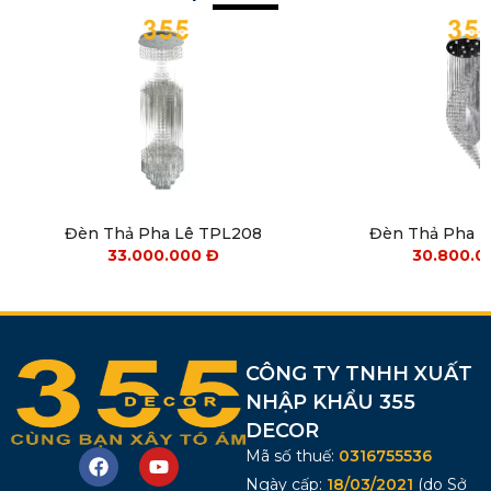
Đèn Thả Pha Lê TPL208
Đèn Thả Pha 
33.000.000
Đ
30.800.
CÔNG TY TNHH XUẤT
NHẬP KHẨU 355
DECOR
Mã số thuế:
0316755536
Ngày cấp:
18/03/2021
(do Sở