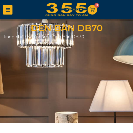
0
ĐÈN BÀN DB70
Trang chủ
/
Sản phẩm
/
Đèn Bàn DB70