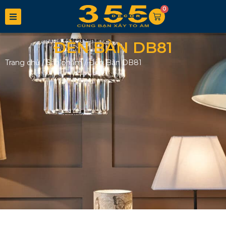
0
ĐÈN BÀN DB81
Trang chủ
/
Sản phẩm
/
Đèn Bàn DB81