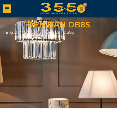
0
ĐÈN BÀN DB85
Trang chủ
/
Sản phẩm
/
Đèn Bàn DB85