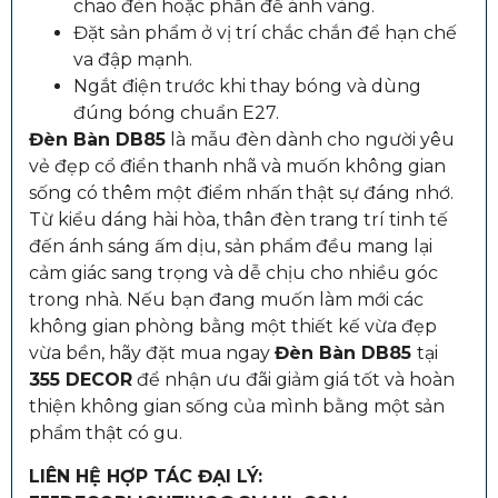
chao đèn hoặc phần đế ánh vàng.
Đặt sản phẩm ở vị trí chắc chắn để hạn chế
va đập mạnh.
Ngắt điện trước khi thay bóng và dùng
đúng bóng chuẩn E27.
Đèn Bàn DB85
là mẫu đèn dành cho người yêu
vẻ đẹp cổ điển thanh nhã và muốn không gian
sống có thêm một điểm nhấn thật sự đáng nhớ.
Từ kiểu dáng hài hòa, thân đèn trang trí tinh tế
đến ánh sáng ấm dịu, sản phẩm đều mang lại
cảm giác sang trọng và dễ chịu cho nhiều góc
trong nhà. Nếu bạn đang muốn làm mới các
không gian phòng bằng một thiết kế vừa đẹp
vừa bền, hãy đặt mua ngay
Đèn Bàn DB85
tại
355 DECOR
để nhận ưu đãi giảm giá tốt và hoàn
thiện không gian sống của mình bằng một sản
phẩm thật có gu.
LIÊN HỆ HỢP TÁC ĐẠI LÝ: