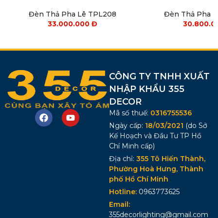
Đèn Thả Pha Lê TPL208
Đèn Thả Pha 
33.000.000
Đ
30.800.
CÔNG TY TNHH XUẤT
NHẬP KHẨU 355
DECOR
Mã số thuế:
0316755536
Ngày cấp:
18/03/2021
(do Sở
Kế Hoạch và Đầu Tư TP Hồ
Chí Minh cấp)
Địa chỉ:
355 Tô Hiến Thành,
Phường Hoà Hưng, Thành
phố Hồ Chí Minh
Hotline:
0963773625
Email:
355decorlighting@gmail.com