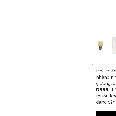
Một chiếc
nhàng nh
giường, b
DB98
khô
muốn khôn
đáng cân