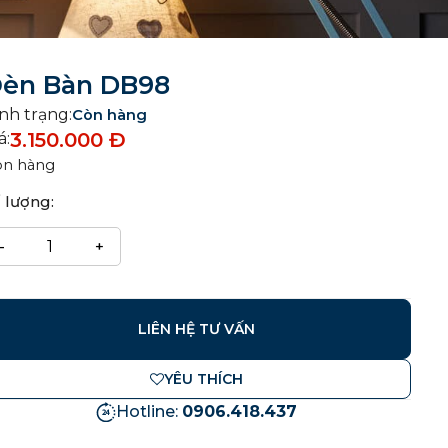
èn Bàn DB98
nh trạng:
Còn hàng
3.150.000
Đ
á:
òn hàng
 lượng:
LIÊN HỆ TƯ VẤN
YÊU THÍCH
Hotline:
0906.418.437