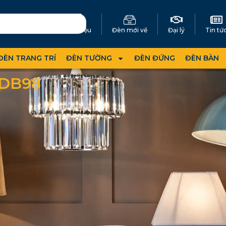
Giới thiệu
Đèn mới về
Đại lý
Tin tứ
ĐÈN TRANG TRÍ
ĐÈN TƯỜNG
ĐÈN ĐỨNG
ĐÈN BÀN
DB98