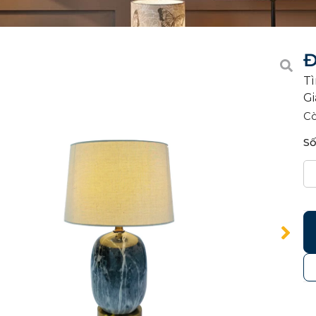
Đ
Tì
Gi
C
Số