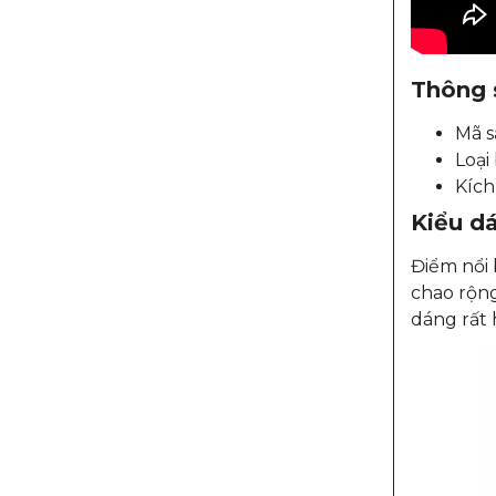
Thông s
Mã s
Loại
Kích
Kiểu dá
Điểm nổi
chao rộng
dáng rất 