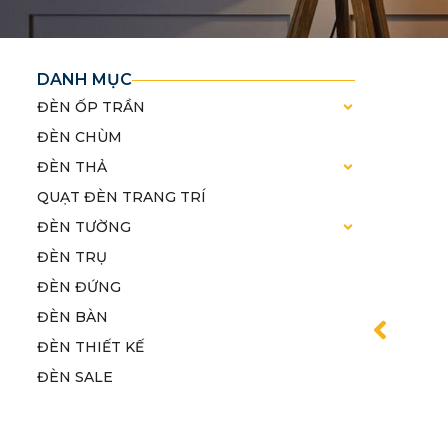
DANH MỤC
ĐÈN ỐP TRẦN
ĐÈN CHÙM
ĐÈN THẢ
QUẠT ĐÈN TRANG TRÍ
ĐÈN TƯỜNG
ĐÈN TRỤ
ĐÈN ĐỨNG
ĐÈN BÀN
ĐÈN THIẾT KẾ
ĐÈN SALE