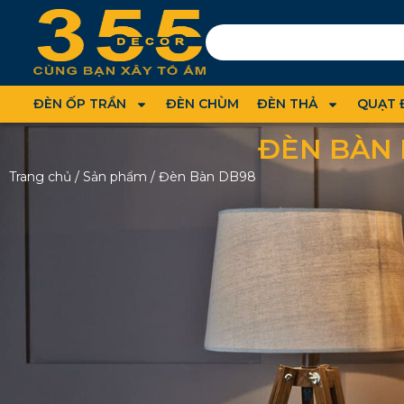
ĐÈN ỐP TRẦN
ĐÈN CHÙM
ĐÈN THẢ
QUẠT 
ĐÈN BÀN 
Trang chủ
/
Sản phẩm
/
Đèn Bàn DB98