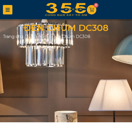
0
ĐÈN CHÙM DC308
Trang chủ
/
Sản phẩm
/
Đèn Chùm DC308