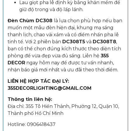
Lau giọt pha lê định kỳ bằng khăn mềm để
giữ độ trong và độ lấp lánh.
Đèn Chùm DC308
là lựa chọn phù hợp nếu bạn
muốn một mẫu đèn hiện đại, khung mạ sáng
thanh lịch, chao vải xám và có điểm nhấn pha lê
tinh tế. Với 2 phiên bản
DC308T5
và
DC308T8
,
bạn có thể chọn đúng kích thước theo diện tích
phòng để vừa đẹp vừa đủ sáng. Liên hệ
355
DECOR
ngay hôm nay để được tư vấn nhanh,
nhận báo giá mới nhất và ưu đãi theo thời điểm.
LIÊN HỆ HỢP TÁC ĐẠI LÝ:
355DECORLIGHTING@GMAIL.COM
Thông tin liên hệ:
Địa chỉ: 355 Tô Hiến Thành, Phường 12, Quận 10,
Thành phố Hồ Chí Minh
Hotline: 0906418437