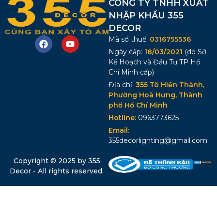
CÔNG TY TNHH XUẤT
NHẬP KHẨU 355
DECOR
Mã số thuế:
0316755536
Ngày cấp:
18/03/2021
(do Sở
Kế Hoạch và Đầu Tư TP Hồ
Chí Minh cấp)
Địa chỉ:
355 Tô Hiến Thành,
Phường Hoà Hưng, Thành
phố Hồ Chí Minh
Hotline:
0963773625
Email:
355decorlighting@gmail.com
Copyright © 2025 by 355
Decor - All rights reserved.