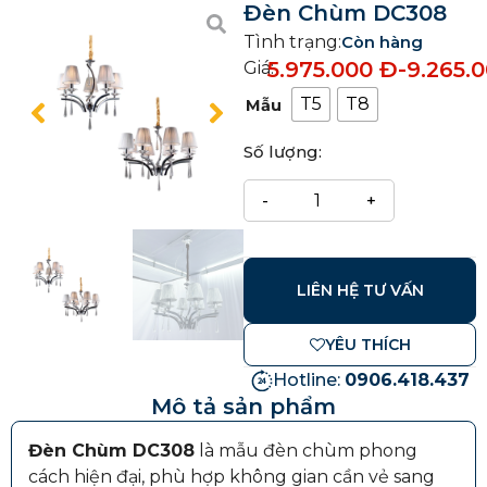
Đèn Chùm DC308
Tình trạng:
Còn hàng
5.975.000
Đ
-
9.265.
Giá:
T5
T8
Mẫu
Số lượng:
LIÊN HỆ TƯ VẤN
YÊU THÍCH
Hotline:
0906.418.437
Mô tả sản phẩm
Đèn Chùm DC308
là mẫu đèn chùm phong
cách hiện đại, phù hợp không gian cần vẻ sang