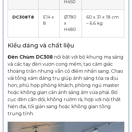
H450
DC308T8
E14 x
Ø780
60 x 31 x 18 cm
8
x
– 6.6 kg
H480
Kiểu dáng và chất liệu
Đèn Chùm DC308
nổi bật với bộ khung mạ sáng
và các tay đèn vươn cong mềm, tạo cảm giác
thoáng trần nhưng vẫn có điểm nhấn sang. Chao
vải tông xám dáng trụ giúp ánh sáng tỏa ra dịu
hơn, phù hợp phòng khách, phòng ngủ master
hoặc không gian cần ánh sáng ấm vừa phải. Bố
cục đèn cân đối, không rườm rà, hợp với nội thất
hiện đại, tối giản sang hoặc không gian tông
trung tính.