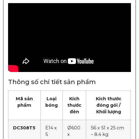
Thông số chi tiết sản phẩm
Mã sản
Loại
Kích
Kích thước
phẩm
bóng
thước
đóng gói /
đèn
Khối lượng
DC308T5
E14 x
Ø600
56 x 51 x 25 cm
5
x
– 8.4 kg