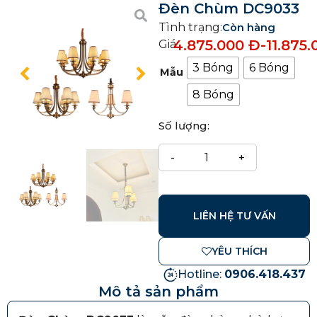
Đèn Chùm DC9033
Tình trạng:
Còn hàng
4.875.000
Đ
-
11.875
Giá:
3 Bóng
6 Bóng
Mẫu
8 Bóng
Số lượng:
LIÊN HỆ TƯ VẤN
YÊU THÍCH
Hotline:
0906.418.437
Mô tả sản phẩm