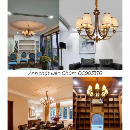
Ảnh thật Đèn Chùm DC9033T6