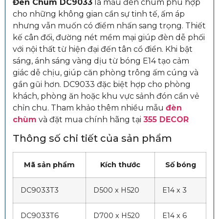
Đèn Chùm DC9033
là mẫu đèn chùm phù hợp
cho những không gian cần sự tinh tế, ấm áp
nhưng vẫn muốn có điểm nhấn sang trọng. Thiết
kế cân đối, đường nét mềm mại giúp đèn dễ phối
với nội thất từ hiện đại đến tân cổ điển. Khi bật
sáng, ánh sáng vàng dịu từ bóng E14 tạo cảm
giác dễ chịu, giúp căn phòng trông ấm cúng và
gần gũi hơn. DC9033 đặc biệt hợp cho phòng
khách, phòng ăn hoặc khu vực sảnh đón cần vẻ
chỉn chu.
Tham khảo thêm nhiều mẫu
đèn
chùm
và đặt mua chính hãng tại
355 DECOR
Thông số chi tiết của sản phẩm
Mã sản phẩm
Kích thước
Số bóng
DC9033T3
D500 x H520
E14 x 3
DC9033T6
D700 x H520
E14 x 6