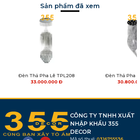
Sản phẩm đã xem
Đèn Thả Pha Lê TPL208
Đèn Thả Pha 
33.000.000
Đ
30.800.
CÔNG TY TNHH XUẤT
NHẬP KHẨU 355
DECOR
Mã số thuế:
0316755536