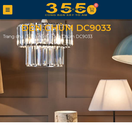
0
ĐÈN CHÙM DC9033
Trang chủ
/
Sản phẩm
/
Đèn Chùm DC9033