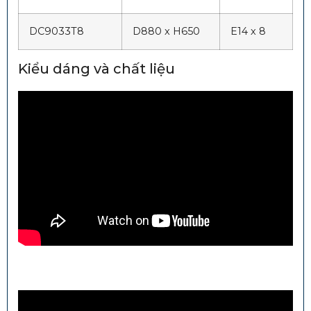
DC9033T8
D880 x H650
E14 x 8
Kiểu dáng và chất liệu