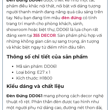
Đèn Đứng DD061
được thiết kế như một tác
phẩm điêu khắc nội thất, nổi bật với dáng tượng
người thanh mảnh đang nâng quả cầu sáng trên
tay. Nếu bạn đang tìm mẫu
đèn đứng
có tính
trang trí mạnh cho phòng khách, sảnh,
showroom hoặc biệt thự, DD061 là lựa chọn rất
đáng xem tại
355 DECOR
. Sản phẩm phù hợp với
những không gian cần sự sang trọng, ấn tượng
và khác biệt ngay từ điểm nhìn đầu tiên.
Thông số chi tiết của sản phẩm
Mã sản phẩm: DD061
Loại bóng: E27 x 1
Kích thước: H1800
Kiểu dáng và chất liệu
Đèn Đứng DD061
mang phong cách decor nghệ
thuật rõ rệt. Phần thân đèn được tạo hình như
một người phụ nữ dáng cao, đường nét thon dài,