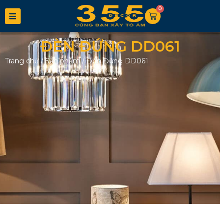
0
ĐÈN ĐỨNG DD061
Trang chủ
/
Sản phẩm
/
Đèn Đứng DD061