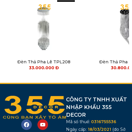
Đèn Thả Pha Lê TPL208
Đèn Thả Pha 
33.000.000
Đ
30.800.
CÔNG TY TNHH XUẤT
NHẬP KHẨU 355
DECOR
Mã số thuế:
0316755536
Ngày cấp:
18/03/2021
(do Sở