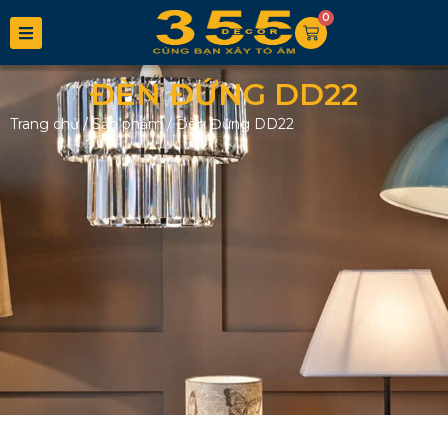
0
ĐÈN ĐỨNG DD22
Trang chủ
/
Sản phẩm
/
Đèn Đứng DD22