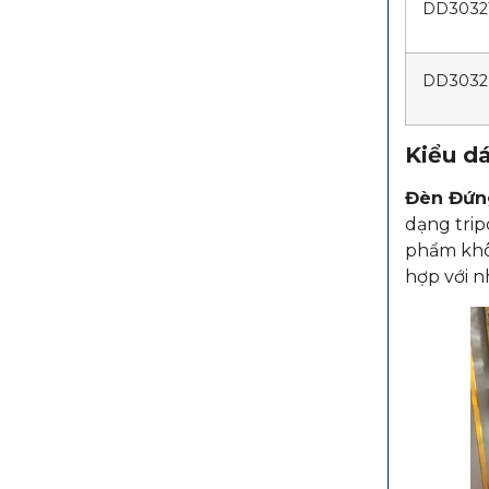
DD303
DD303
Kiểu dá
Đèn Đứn
dạng trip
phẩm khô
hợp với n