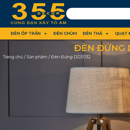
ĐÈN ỐP TRẦN
ĐÈN CHÙM
ĐÈN THẢ
QUẠT 
ĐÈN ĐỨNG 
Trang chủ
/
Sản phẩm
/
Đèn Đứng DD3032