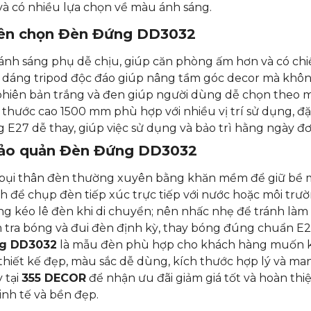
và có nhiều lựa chọn về màu ánh sáng.
nên chọn Đèn Đứng DD3032
ánh sáng phụ dễ chịu, giúp căn phòng ấm hơn và có chiề
 dáng tripod độc đáo giúp nâng tầm góc decor mà khôn
phiên bản trắng và đen giúp người dùng dễ chọn theo mà
 thước cao 1500 mm phù hợp với nhiều vị trí sử dụng, đặ
 E27 dễ thay, giúp việc sử dụng và bảo trì hằng ngày đơ
ảo quản Đèn Đứng DD3032
bụi thân đèn thường xuyên bằng khăn mềm để giữ bề m
h để chụp đèn tiếp xúc trực tiếp với nước hoặc môi trư
g kéo lê đèn khi di chuyển; nên nhấc nhẹ để tránh làm
 tra bóng và đui đèn định kỳ, thay bóng đúng chuẩn E27
g DD3032
là mẫu đèn phù hợp cho khách hàng muốn kết 
hiết kế đẹp, màu sắc dễ dùng, kích thước hợp lý và man
 tại
355 DECOR
để nhận ưu đãi giảm giá tốt và hoàn t
tinh tế và bền đẹp.