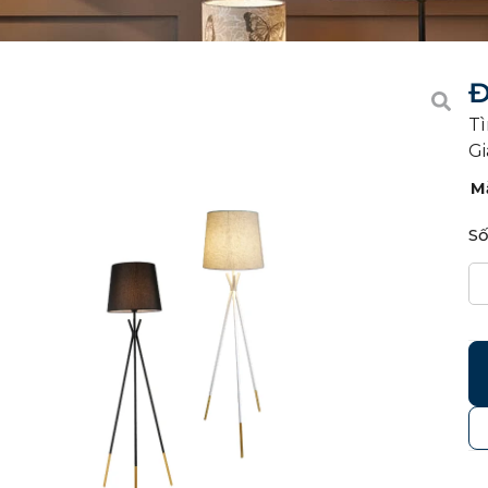
Đ
Tì
Gi
M
Số