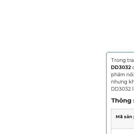
Trong tra
DD3032
đ
phẩm nổi 
nhưng kh
DD3032 là
Thông s
Mã sản