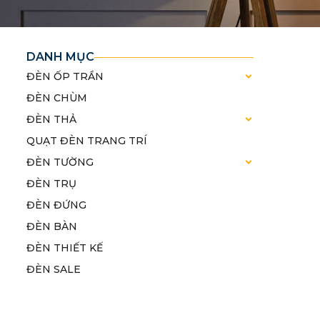
DANH MỤC
ĐÈN ỐP TRẦN
ĐÈN CHÙM
ĐÈN THẢ
QUẠT ĐÈN TRANG TRÍ
ĐÈN TƯỜNG
ĐÈN TRỤ
ĐÈN ĐỨNG
ĐÈN BÀN
ĐÈN THIẾT KẾ
ĐÈN SALE