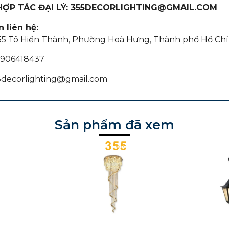
 HỢP TÁC ĐẠI LÝ: 355DECORLIGHTING@GMAIL.COM
 liên hệ:
355 Tô Hiến Thành, Phường Hoà Hưng, Thành phố Hồ Chí
 0906418437
55decorlighting@gmail.com
Sản phẩm đã xem