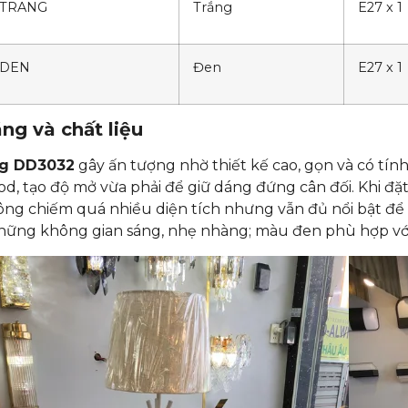
2TRANG
Trắng
E27 x 1
2DEN
Đen
E27 x 1
ng và chất liệu
g DD3032
gây ấn tượng nhờ thiết kế cao, gọn và có tính 
od, tạo độ mở vừa phải để giữ dáng đứng cân đối. Khi đặt
ng chiếm quá nhiều diện tích nhưng vẫn đủ nổi bật để
hững không gian sáng, nhẹ nhàng; màu đen phù hợp với n