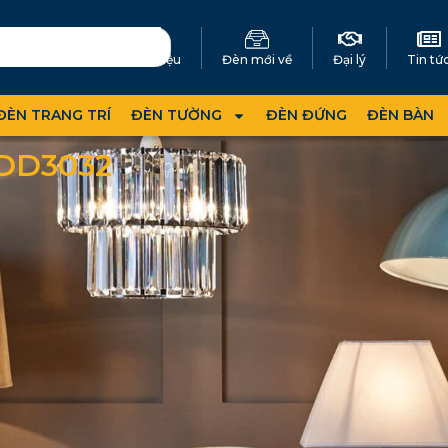
Giới thiệu
Đèn mới về
Đại lý
Tin tứ
ĐÈN TRANG TRÍ
ĐÈN TƯỜNG
ĐÈN ĐỨNG
ĐÈN BÀN
DD3032