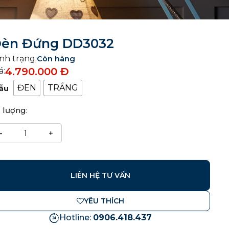
èn Đứng DD3032
nh trạng:
Còn hàng
4.790.000
Đ
á:
ĐEN
TRẮNG
ẫu
 lượng:
LIÊN HỆ TƯ VẤN
YÊU THÍCH
Hotline:
0906.418.437