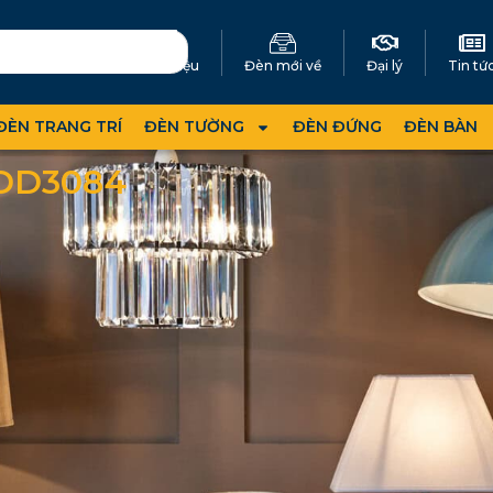
Giới thiệu
Đèn mới về
Đại lý
Tin tứ
ĐÈN TRANG TRÍ
ĐÈN TƯỜNG
ĐÈN ĐỨNG
ĐÈN BÀN
DD3084