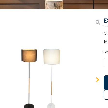
Đ
Tì
Gi
M
Số