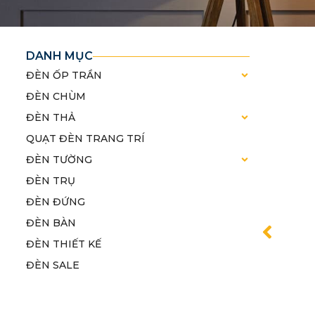
DANH MỤC
ĐÈN ỐP TRẦN
ĐÈN CHÙM
ĐÈN THẢ
QUẠT ĐÈN TRANG TRÍ
ĐÈN TƯỜNG
ĐÈN TRỤ
ĐÈN ĐỨNG
ĐÈN BÀN
ĐÈN THIẾT KẾ
ĐÈN SALE