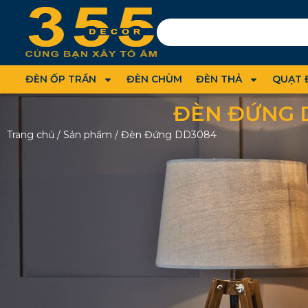
ĐÈN ỐP TRẦN
ĐÈN CHÙM
ĐÈN THẢ
QUẠT 
ĐÈN ĐỨNG 
Trang chủ
/
Sản phẩm
/
Đèn Đứng DD3084