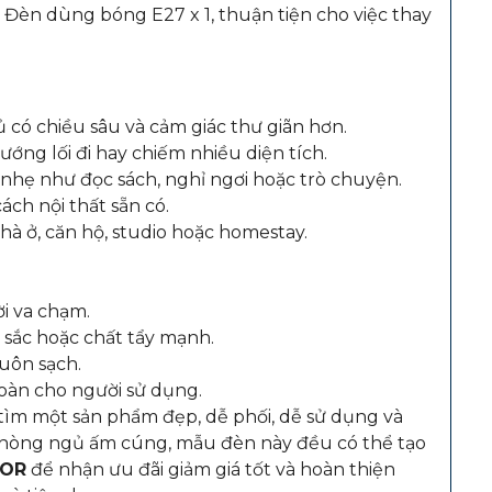
 Đèn dùng bóng E27 x 1, thuận tiện cho việc thay
có chiều sâu và cảm giác thư giãn hơn.
ớng lối đi hay chiếm nhiều diện tích.
nhẹ như đọc sách, nghỉ ngơi hoặc trò chuyện.
ch nội thất sẵn có.
nhà ở, căn hộ, studio hoặc homestay.
ời va chạm.
sắc hoặc chất tẩy mạnh.
luôn sạch.
oàn cho người sử dụng.
m một sản phẩm đẹp, dễ phối, dễ sử dụng và
n phòng ngủ ấm cúng, mẫu đèn này đều có thể tạo
COR
để nhận ưu đãi giảm giá tốt và hoàn thiện