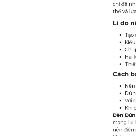
chỉ để nh
thế và lự
Lí do 
Tạo 
Kiểu
Chụp
Hai 
Thiế
Cách b
Nên 
Dùng
Với 
Khi 
Đèn Đứn
mang lại 
nên điểm 