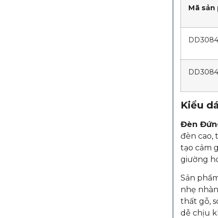
Mã sản
DD308
DD308
Kiểu dá
Đèn Đứn
đèn cao, 
tạo cảm g
giường ho
Sản phẩm
nhẹ nhàng
thất gỗ, 
dễ chịu k