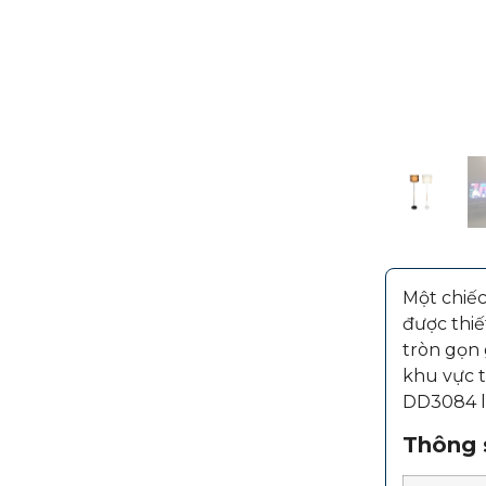
Một chiếc
được thiế
tròn gọn 
khu vực 
DD3084 l
Thông s