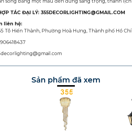
n sống bằng một mẫu đèn đứng sang trọng, thanh lịch 
 HỢP TÁC ĐẠI LÝ: 355DECORLIGHTING@GMAIL.COM
 liên hệ:
355 Tô Hiến Thành, Phường Hoà Hưng, Thành phố Hồ Chí
 0906418437
55decorlighting@gmail.com
Sản phẩm đã xem