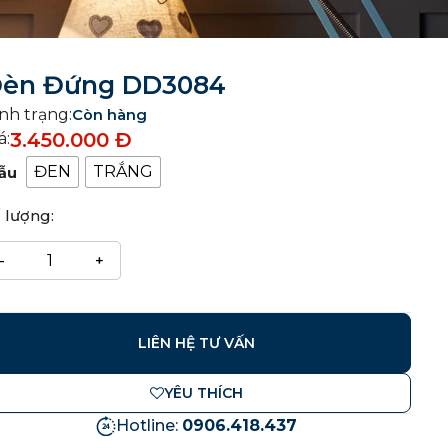
èn Đứng DD3084
nh trạng:
Còn hàng
3.450.000
Đ
á:
ĐEN
TRẮNG
ẫu
 lượng:
LIÊN HỆ TƯ VẤN
YÊU THÍCH
Hotline:
0906.418.437