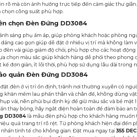
ìn rõ mà còn ảnh hưởng trực tiếp đến cảm giác thư giãn.
a chọn công suất phù hợp.
nên chọn Đèn Đứng DD3084
ánh sáng phụ ấm áp, giúp phòng khách hoặc phòng ngủ 
 dáng cao gọn giúp dễ đặt ở nhiều vị trí mà không làm vư
 đèn vải giúp giảm độ chói, phù hợp cho các hoạt động 
lựa chọn màu sắc giúp khách hàng dễ phối theo phong cá
t kế đơn giản, ít lỗi thời, phù hợp sử dụng lâu dài trong 
ảo quản Đèn Đứng DD3084
đặt đèn ở vị trí ổn định, tránh nơi thường xuyên có ngư
 khăn mềm lau phần thân và chân đế, không dùng vật 
chụp vải, nên phủi bụi định kỳ để giữ màu sắc và bề mặt 
cần thay bóng, hãy ngắt điện hoàn toàn để đảm bảo an t
g DD3084
là mẫu đèn phù hợp cho khách hàng muốn tì
hiệu quả trang trí rõ rệt. Từ phòng khách hiện đại đế
nhấn tinh tế cho không gian. Đặt mua ngay tại
355 DE