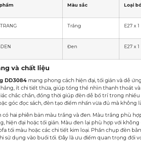
 phẩm
Màu sắc
Loại b
4TRANG
Trắng
E27 x 1
4DEN
Đen
E27 x 1
ng và chất liệu
g DD3084
mang phong cách hiện đại, tối giản và dễ ứn
thẳng, ít chi tiết thừa, giúp tổng thể nhìn thanh thoát 
iác chắc chắn, đồng thời giúp đèn dễ bố trí trong nhiều 
ặc góc đọc sách, đèn tạo điểm nhấn vừa đủ mà không là
 có hai phiên bản màu trắng và đen. Màu trắng phù hợ
, hiện đại hoặc tối giản. Màu đen lại phù hợp với không 
sofa tối màu hoặc các chi tiết kim loại. Phần chụp đèn bằ
hi sử dụng vào buổi tối. Đây là ưu điểm quan trọng đối vớ