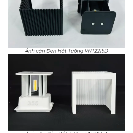
Ảnh cận Đèn Hắt Tường VNT2215D