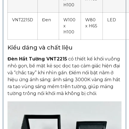
H100
VNT2215D
Đen
W100
W80
LED
x
x H65
H100
Kiểu dáng và chất liệu
Đèn Hắt Tường VNT2215
có thiết kế khối vuông
nhỏ gọn, bề mặt kẻ sọc dọc tạo cảm giác hiện đại
và “chắc tay” khi nhìn gần. Điểm nổi bật nằm ở
hiệu ứng ánh sáng: ánh sáng 3000K vàng ấm hắt
ra tạo vùng sáng mềm trên tường, giúp mảng
tường trông nổi khối mà không bị chói.