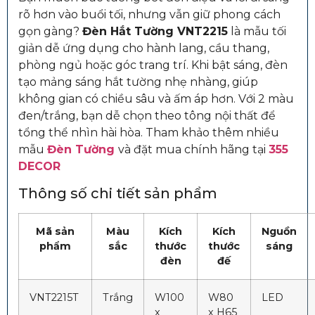
rõ hơn vào buổi tối, nhưng vẫn giữ phong cách
gọn gàng?
Đèn Hắt Tường VNT2215
là mẫu tối
giản dễ ứng dụng cho hành lang, cầu thang,
phòng ngủ hoặc góc trang trí. Khi bật sáng, đèn
tạo mảng sáng hắt tường nhẹ nhàng, giúp
không gian có chiều sâu và ấm áp hơn. Với 2 màu
đen/trắng, bạn dễ chọn theo tông nội thất để
tổng thể nhìn hài hòa.
Tham khảo thêm nhiều
mẫu
Đèn Tường
và đặt mua chính hãng tại
355
DECOR
Thông số chi tiết sản phẩm
Mã sản
Màu
Kích
Kích
Nguồn
phẩm
sắc
thước
thước
sáng
đèn
đế
VNT2215T
Trắng
W100
W80
LED
x
x H65