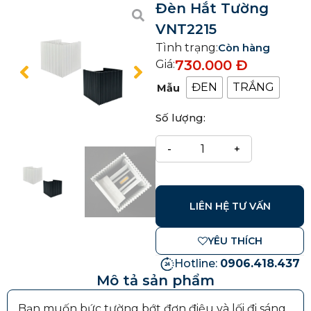
Đèn Hắt Tường
VNT2215
Tình trạng:
Còn hàng
730.000
Đ
Giá:
ĐEN
TRẮNG
Mẫu
Số lượng:
LIÊN HỆ TƯ VẤN
YÊU THÍCH
Hotline:
0906.418.437
Mô tả sản phẩm
Bạn muốn bức tường bớt đơn điệu và lối đi sáng