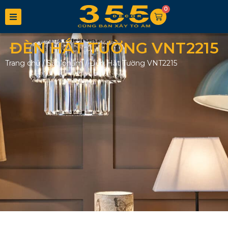
0
ĐÈN HẮT TƯỜNG VNT2215
Trang chủ
/
Sản phẩm
/
Đèn Hắt Tường VNT2215