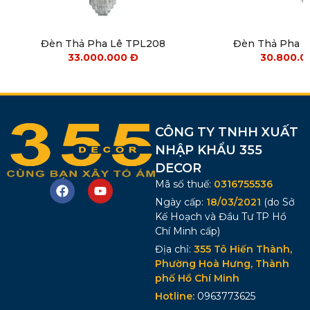
Đèn Thả Pha Lê TPL208
Đèn Thả Pha 
33.000.000
Đ
30.800.
CÔNG TY TNHH XUẤT
NHẬP KHẨU 355
DECOR
Mã số thuế:
0316755536
Ngày cấp:
18/03/2021
(do Sở
Kế Hoạch và Đầu Tư TP Hồ
Chí Minh cấp)
Địa chỉ:
355 Tô Hiến Thành,
Phường Hoà Hưng, Thành
phố Hồ Chí Minh
Hotline:
0963773625