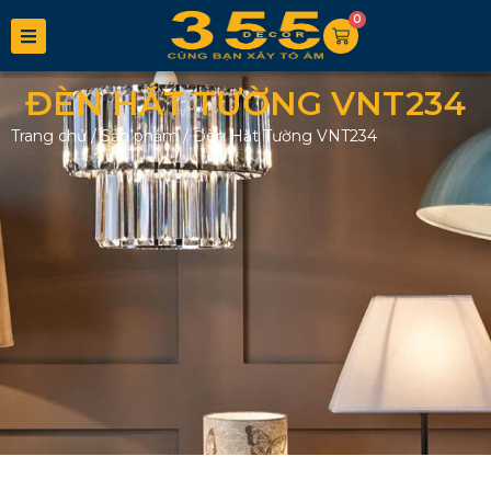
0
ĐÈN HẮT TƯỜNG VNT234
Trang chủ
/
Sản phẩm
/
Đèn Hắt Tường VNT234