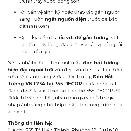
tránh trầy xước, bong sơn.
Khi cần vệ sinh kỹ hoặc thao tác gần nguồn
sáng, luôn
ngắt nguồn điện
trước để bảo
đảm an toàn.
Định kỳ kiểm tra
ốc vít, đế gắn tường
, siết
lại nếu thấy lỏng, đặc biệt với các vị trí ngoài
trời nhiều gió.
Nếu anh/chị đang tìm một mẫu
đèn hắt tường
hiện đại ngoài trời
vừa đẹp, vừa bền, lại tạo được
hiệu ứng ánh sáng 2 đầu đặc trưng,
Đèn Hắt
Tường VNT234 tại 355 DECOR
là lựa chọn rất
đáng để đưa vào thiết kế. Liên hệ 355 DECOR để
được tư vấn chi tiết, nhận báo giá và hỗ trợ giải
pháp ánh sáng phù hợp nhất cho công trình của
anh/chị.
Thông tin liên hệ:
Địa chỉ: 355 Tô Hiến Thành, Phường 12, Quận 10,