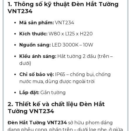
1. Thông số kỹ thuật Đèn Hắt Tường
VNT234
Mã sản phẩm:
VNT234
Kích thước:
W80 x L125 x H220
Nguồn sáng:
LED 3000K – 10W
Kiểu ánh sáng:
Hắt tường 2 đầu (trên –
dưới)
Chỉ số bảo vệ:
IP65 – chống bụi, chống
nước mưa, dùng được ngoài trời
Lắp đặt:
Gắn tường
2. Thiết kế và chất liệu Đèn Hắt
Tường VNT234
Đèn Hắt Tường VNT234
sở hữu phom dáng
dạng phễu cong, phần trên – dưới loe nhẹ, ở giữa