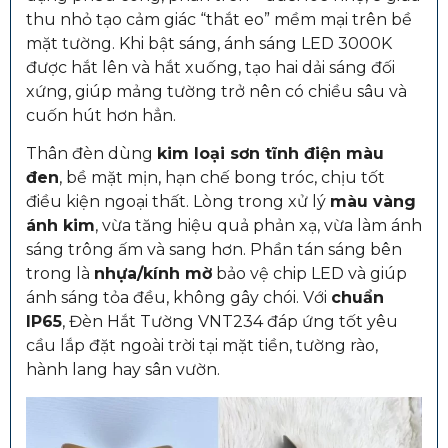
thu nhỏ tạo cảm giác “thắt eo” mềm mại trên bề
mặt tường. Khi bật sáng, ánh sáng LED 3000K
được hắt lên và hắt xuống, tạo hai dải sáng đối
xứng, giúp mảng tường trở nên có chiều sâu và
cuốn hút hơn hẳn.
Thân đèn dùng
kim loại sơn tĩnh điện màu
đen
, bề mặt mịn, hạn chế bong tróc, chịu tốt
điều kiện ngoại thất. Lòng trong xử lý
màu vàng
ánh kim
, vừa tăng hiệu quả phản xạ, vừa làm ánh
sáng trông ấm và sang hơn. Phần tán sáng bên
trong là
nhựa/kính mờ
bảo vệ chip LED và giúp
ánh sáng tỏa đều, không gây chói. Với
chuẩn
IP65
, Đèn Hắt Tường VNT234 đáp ứng tốt yêu
cầu lắp đặt ngoài trời tại mặt tiền, tường rào,
hành lang hay sân vườn.