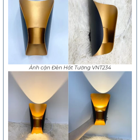
Ảnh cận Đèn Hắt Tường VNT234