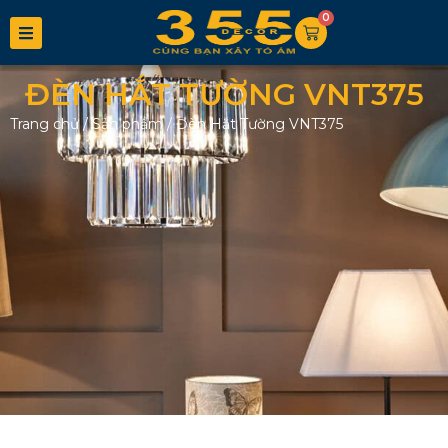
0
ĐÈN HẮT TƯỜNG VNT375
Trang chủ
/
Sản phẩm
/
Đèn Hắt Tường VNT375