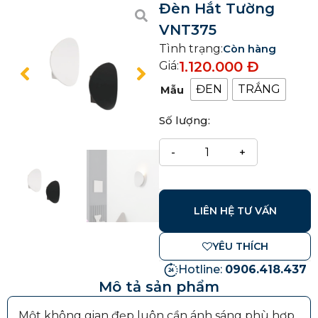
Đèn Hắt Tường
VNT375
Tình trạng:
Còn hàng
1.120.000
Đ
Giá:
ĐEN
TRẮNG
Mẫu
Số lượng:
LIÊN HỆ TƯ VẤN
YÊU THÍCH
Hotline:
0906.418.437
Mô tả sản phẩm
Một không gian đẹp luôn cần ánh sáng phù hợp