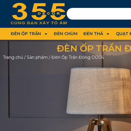
ĐÈN ỐP TRẦN
ĐÈN CHÙM
ĐÈN THẢ
QUẠT 
ĐÈN ỐP TRẦN 
Trang chủ
/
Sản phẩm
/
Đèn Ốp Trần Đồng OD06