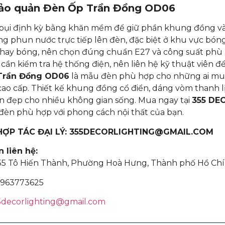
ảo quản
Đèn Ốp Trần Đồng OD06
bụi định kỳ bằng khăn mềm để giữ phần khung đồng và
g phun nước trực tiếp lên đèn, đặc biệt ở khu vực bóng,
thay bóng, nên chọn đúng chuẩn E27 và công suất phù 
cần kiểm tra hệ thống điện, nên liên hệ kỹ thuật viên để 
Trần Đồng OD06
là mẫu đèn phù hợp cho những ai muố
 cao cấp. Thiết kế khung đồng cổ điển, dáng vòm thanh 
n đẹp cho nhiều không gian sống. Mua ngay tại
355 DE
èn phù hợp với phong cách nội thất của bạn.
 HỢP TÁC ĐẠI LÝ: 355DECORLIGHTING@GMAIL.COM
 liên hệ:
355 Tô Hiến Thành, Phường Hoà Hưng, Thành phố Hồ Chí
963773625
5decorlighting@gmail.com