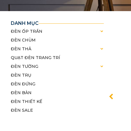
DANH MỤC
ĐÈN ỐP TRẦN
ĐÈN CHÙM
ĐÈN THẢ
QUẠT ĐÈN TRANG TRÍ
ĐÈN TƯỜNG
ĐÈN TRỤ
ĐÈN ĐỨNG
ĐÈN BÀN
ĐÈN THIẾT KẾ
ĐÈN SALE