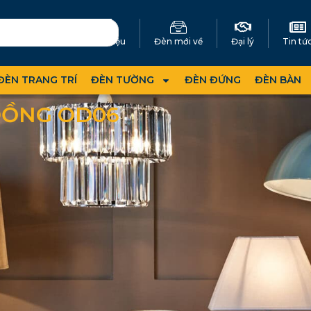
Giới thiệu
Đèn mới về
Đại lý
Tin tứ
ĐÈN TRANG TRÍ
ĐÈN TƯỜNG
ĐÈN ĐỨNG
ĐÈN BÀN
ĐỒNG OD06