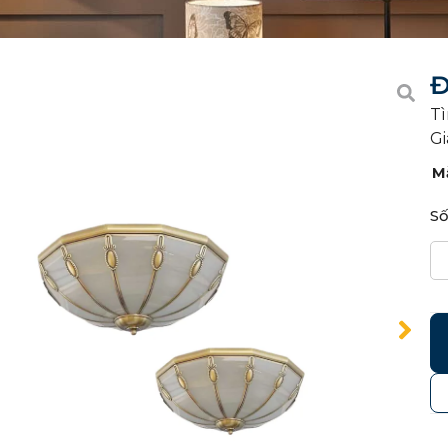
Đ
Tì
Gi
M
Số