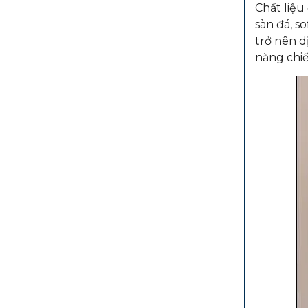
Chất liệu
sàn đá, s
trở nên d
năng chiế