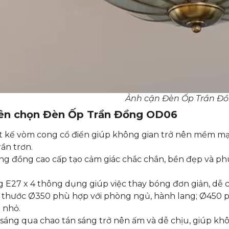
Ảnh cận Đèn Ốp Trần Đ
nên chọn
Đèn Ốp Trần Đồng OD06
t kế vòm cong cổ điển giúp không gian trở nên mềm mại,
rần trơn.
g đồng cao cấp tạo cảm giác chắc chắn, bền đẹp và ph
 E27 x 4 thông dụng giúp việc thay bóng đơn giản, dễ 
 thước Ø350 phù hợp với phòng ngủ, hành lang; Ø450 
 nhỏ.
sáng qua chao tán sáng trở nên ấm và dễ chịu, giúp khôn