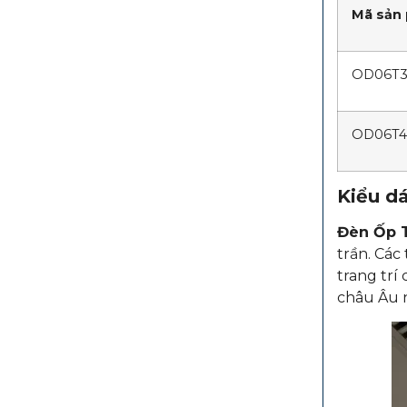
Mã sản
OD06T3
OD06T4
Kiểu dá
Đèn Ốp 
trần. Các
trang trí
châu Âu 