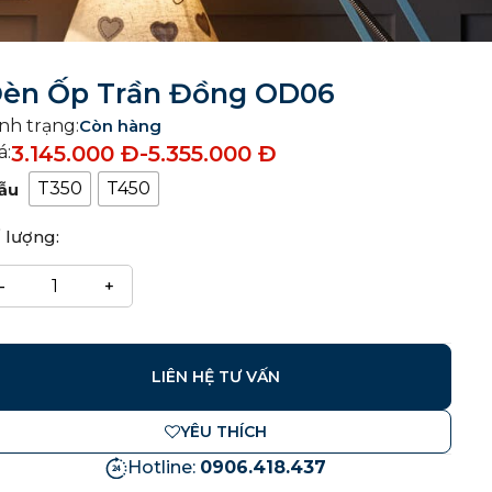
èn Ốp Trần Đồng OD06
nh trạng:
Còn hàng
3.145.000
Đ
-
5.355.000
Đ
á:
T350
T450
ẫu
 lượng:
LIÊN HỆ TƯ VẤN
YÊU THÍCH
Hotline:
0906.418.437