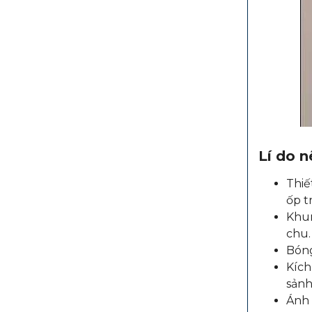
Lí do 
Thiế
ốp t
Khun
chu.
Bóng
Kích
sảnh
Ánh 