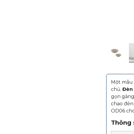
Một mẫu đ
chủ.
Đèn
gọn gàng
chao đèn 
OD06 cho
Thông s