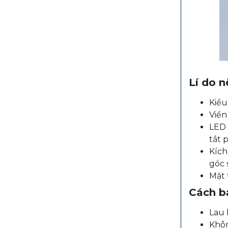
Lí do 
Kiểu
Viền
LED 
tắt 
Kích
góc 
Mặt 
Cách b
Lau 
Khôn