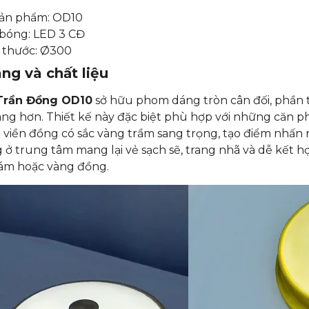
ản phẩm: OD10
 bóng: LED 3 CĐ
 thước: Ø300
ng và chất liệu
Trần Đồng OD10
sở hữu phom dáng tròn cân đối, phần t
ng hơn. Thiết kế này đặc biệt phù hợp với những căn p
 viền đồng có sắc vàng trầm sang trọng, tạo điểm nhấn
 ở trung tâm mang lại vẻ sạch sẽ, trang nhã và dễ kết 
xám hoặc vàng đồng.