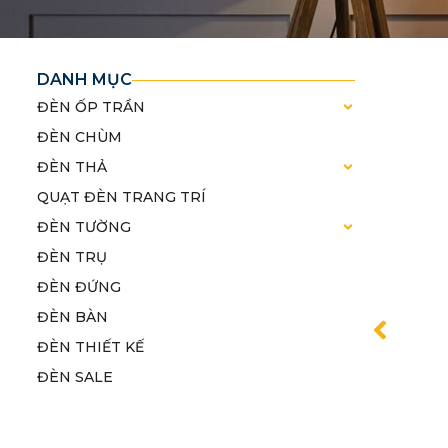
DANH MỤC
ĐÈN ỐP TRẦN
ĐÈN CHÙM
ĐÈN THẢ
QUẠT ĐÈN TRANG TRÍ
ĐÈN TƯỜNG
ĐÈN TRỤ
ĐÈN ĐỨNG
ĐÈN BÀN
ĐÈN THIẾT KẾ
ĐÈN SALE