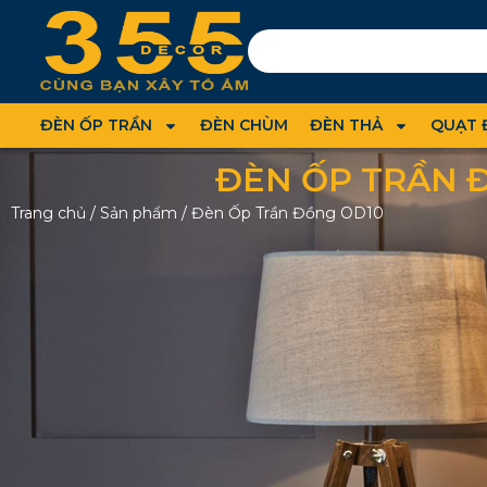
ĐÈN ỐP TRẦN
ĐÈN CHÙM
ĐÈN THẢ
QUẠT 
ĐÈN ỐP TRẦN 
Trang chủ
/
Sản phẩm
/
Đèn Ốp Trần Đồng OD10