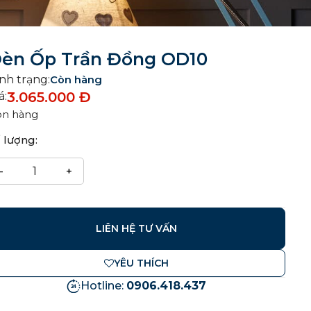
èn Ốp Trần Đồng OD10
nh trạng:
Còn hàng
3.065.000
Đ
á:
òn hàng
 lượng:
LIÊN HỆ TƯ VẤN
YÊU THÍCH
Hotline:
0906.418.437