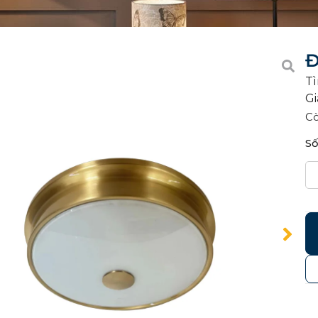
Đ
Tì
Gi
C
Số