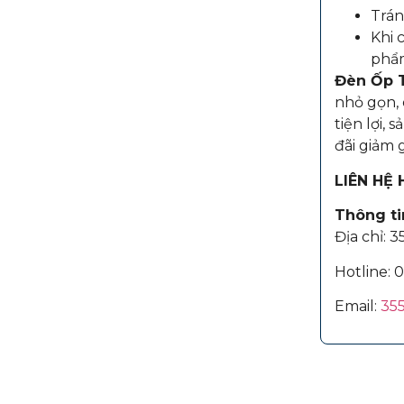
Trán
Khi 
phẩ
Đèn Ốp 
nhỏ gọn, 
tiện lợi,
đãi giảm 
LIÊN HỆ
Thông tin
Địa chỉ: 
Hotline:
0
Email:
35