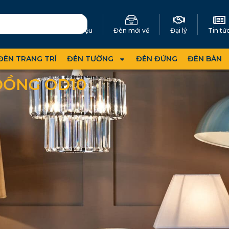
Giới thiệu
Đèn mới về
Đại lý
Tin tứ
ĐÈN TRANG TRÍ
ĐÈN TƯỜNG
ĐÈN ĐỨNG
ĐÈN BÀN
ĐỒNG OD10