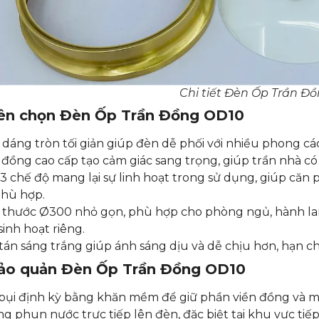
Chi tiết Đèn Ốp Trần Đ
nên chọn
Đèn Ốp Trần Đồng OD10
 dáng tròn tối giản giúp đèn dễ phối với nhiều phong cách
 đồng cao cấp tạo cảm giác sang trọng, giúp trần nhà c
3 chế độ mang lại sự linh hoạt trong sử dụng, giúp căn 
phù hợp.
 thước Ø300 nhỏ gọn, phù hợp cho phòng ngủ, hành lan
sinh hoạt riêng.
tán sáng trắng giúp ánh sáng dịu và dễ chịu hơn, hạn ch
ảo quản
Đèn Ốp Trần Đồng OD10
bụi định kỳ bằng khăn mềm để giữ phần viền đồng và m
g phun nước trực tiếp lên đèn, đặc biệt tại khu vực tiếp g