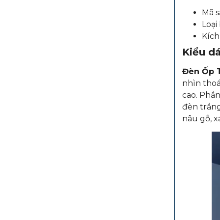
Mã s
Loại
Kích
Kiểu dá
Đèn Ốp 
nhìn thoá
cao. Phần
đèn trắng
nâu gỗ, 