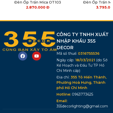
Đèn Ốp Trần Mica OT103
Đèn Ốp Trần M
2.870.000
Đ
3.795.0
CÔNG TY TNHH XUẤT
NHẬP KHẨU 355
DECOR
Mã số thuế:
0316755536
Ngày cấp:
18/03/2021
(do Sở
Kế Hoạch và Đầu Tư TP Hồ
Chí Minh cấp)
Địa chỉ:
355 Tô Hiến Thành,
Phường Hoà Hưng, Thành
phố Hồ Chí Minh
Hotline:
0963773625
Email:
355decorlighting@gmail.com