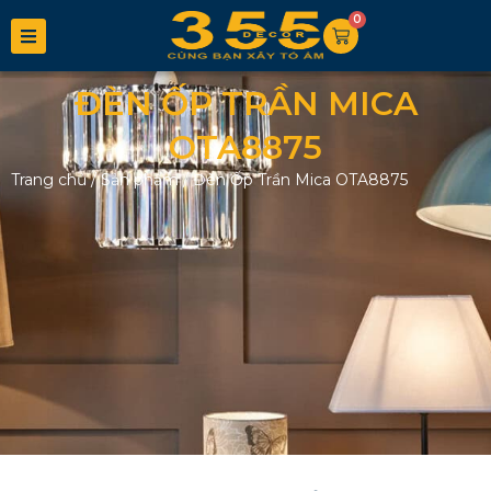
0
ĐÈN ỐP TRẦN MICA
OTA8875
Trang chủ
/
Sản phẩm
/
Đèn Ốp Trần Mica OTA8875