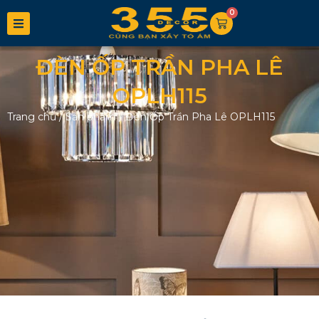
0
ĐÈN ỐP TRẦN PHA LÊ
OPLH115
Trang chủ
/
Sản phẩm
/
Đèn Ốp Trần Pha Lê OPLH115