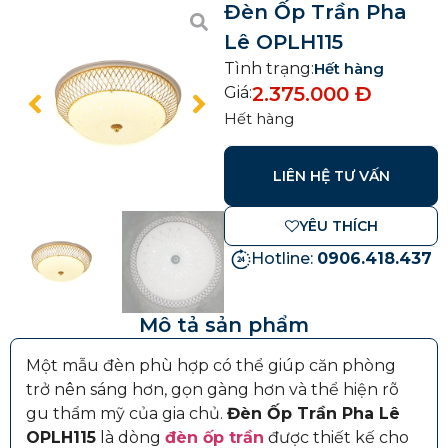
Đèn Ốp Trần Pha
Lê OPLH115
Tình trạng:
Hết hàng
2.375.000
Đ
Giá:
Hết hàng
LIÊN HỆ TƯ VẤN
YÊU THÍCH
Hotline:
0906.418.437
Mô tả sản phẩm
Một mẫu đèn phù hợp có thể giúp căn phòng
trở nên sáng hơn, gọn gàng hơn và thể hiện rõ
gu thẩm mỹ của gia chủ.
Đèn Ốp Trần Pha Lê
OPLH115
là dòng
đèn ốp trần
được thiết kế cho