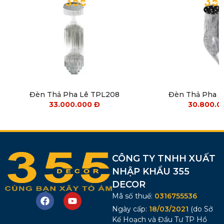
Đèn Thả Pha Lê TPL208
Đèn Thả Pha 
33.000.000
Đ
30.800.
CÔNG TY TNHH XUẤT
NHẬP KHẨU 355
DECOR
Mã số thuế:
0316755536
Ngày cấp:
18/03/2021
(do Sở
Kế Hoạch và Đầu Tư TP Hồ