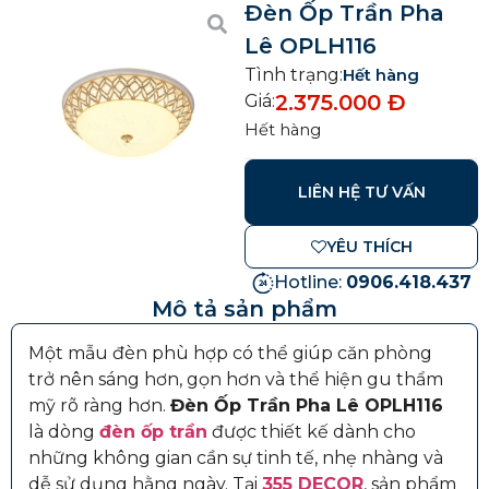
Đèn Ốp Trần Pha
Lê OPLH116
Tình trạng:
Hết hàng
2.375.000
Đ
Giá:
Hết hàng
LIÊN HỆ TƯ VẤN
YÊU THÍCH
Hotline:
0906.418.437
Mô tả sản phẩm
Một mẫu đèn phù hợp có thể giúp căn phòng
trở nên sáng hơn, gọn hơn và thể hiện gu thẩm
mỹ rõ ràng hơn.
Đèn Ốp Trần Pha Lê OPLH116
là dòng
đèn ốp trần
được thiết kế dành cho
những không gian cần sự tinh tế, nhẹ nhàng và
dễ sử dụng hằng ngày. Tại
355 DECOR
, sản phẩm