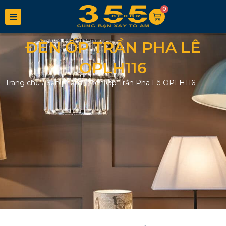
0
ĐÈN ỐP TRẦN PHA LÊ
OPLH116
Trang chủ
/
Sản phẩm
/
Đèn Ốp Trần Pha Lê OPLH116