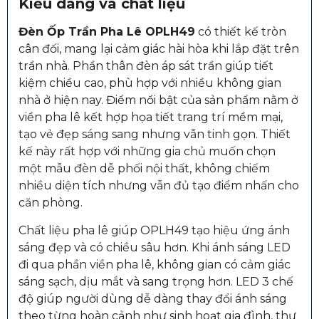
Kiểu dáng và chất liệu
Đèn Ốp Trần Pha Lê OPLH49
có thiết kế tròn
cân đối, mang lại cảm giác hài hòa khi lắp đặt trên
trần nhà. Phần thân đèn áp sát trần giúp tiết
kiệm chiều cao, phù hợp với nhiều không gian
nhà ở hiện nay. Điểm nổi bật của sản phẩm nằm ở
viền pha lê kết hợp họa tiết trang trí mềm mại,
tạo vẻ đẹp sáng sang nhưng vẫn tinh gọn. Thiết
kế này rất hợp với những gia chủ muốn chọn
một mẫu đèn dễ phối nội thất, không chiếm
nhiều diện tích nhưng vẫn đủ tạo điểm nhấn cho
căn phòng.
Chất liệu pha lê giúp OPLH49 tạo hiệu ứng ánh
sáng đẹp và có chiều sâu hơn. Khi ánh sáng LED
đi qua phần viền pha lê, không gian có cảm giác
sáng sạch, dịu mắt và sang trọng hơn. LED 3 chế
độ giúp người dùng dễ dàng thay đổi ánh sáng
theo từng hoàn cảnh như sinh hoạt gia đình, thư