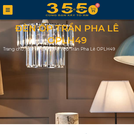
0
ĐÈN ỐP TRẦN PHA LÊ
OPLH49
Trang chủ
/
Sản phẩm
/
Đèn Ốp Trần Pha Lê OPLH49