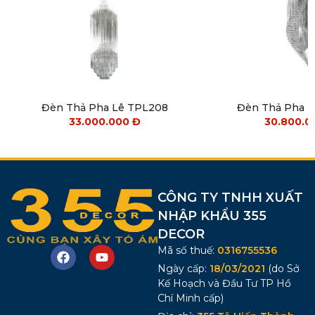
Đèn Thả Pha Lê TPL208
Đèn Thả Pha 
33.000.000
Đ
30.800.
CÔNG TY TNHH XUẤT
NHẬP KHẨU 355
DECOR
Mã số thuế:
0316755536
Ngày cấp:
18/03/2021
(do Sở
Kế Hoạch và Đầu Tư TP Hồ
Chí Minh cấp)