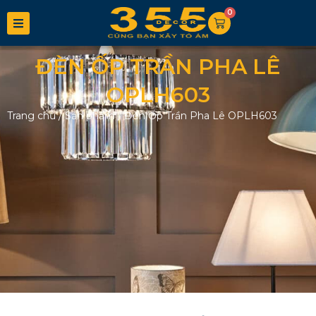
0
ĐÈN ỐP TRẦN PHA LÊ
OPLH603
Trang chủ
/
Sản phẩm
/
Đèn Ốp Trần Pha Lê OPLH603