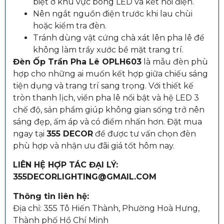
biệt ở khu vực bóng LED và kết nối điện.
Nên ngắt nguồn điện trước khi lau chùi
hoặc kiểm tra đèn.
Tránh dùng vật cứng chà xát lên pha lê để
không làm trầy xước bề mặt trang trí.
Đèn Ốp Trần Pha Lê OPLH603
là mẫu đèn phù
hợp cho những ai muốn kết hợp giữa chiếu sáng
tiện dụng và trang trí sang trọng. Với thiết kế
tròn thanh lịch, viền pha lê nổi bật và hệ LED 3
chế độ, sản phẩm giúp không gian sống trở nên
sáng đẹp, ấm áp và có điểm nhấn hơn. Đặt mua
ngay tại
355 DECOR
để được tư vấn chọn đèn
phù hợp và nhận ưu đãi giá tốt hôm nay.
LIÊN HỆ HỢP TÁC ĐẠI LÝ:
355DECORLIGHTING@GMAIL.COM
Thông tin liên hệ:
Địa chỉ: 355 Tô Hiến Thành, Phường Hoà Hưng,
Thành phố Hồ Chí Minh