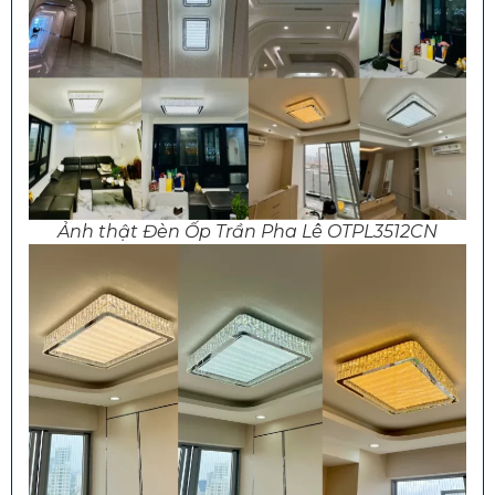
Ảnh thật Đèn Ốp Trần Pha Lê OTPL3512CN