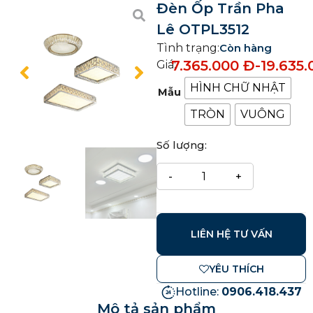
Đèn Ốp Trần Pha
Lê OTPL3512
Tình trạng:
Còn hàng
7.365.000
Đ
-
19.635
Giá:
HÌNH CHỮ NHẬT
Mẫu
TRÒN
VUÔNG
Số lượng:
LIÊN HỆ TƯ VẤN
YÊU THÍCH
Hotline:
0906.418.437
Mô tả sản phẩm