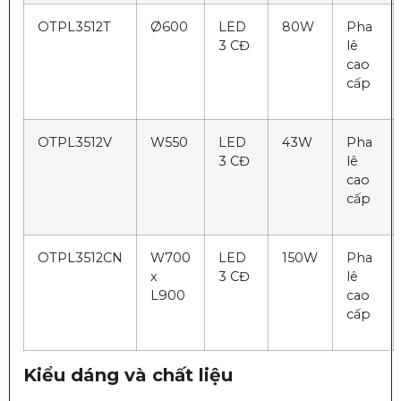
OTPL3512T
Ø600
LED
80W
Pha
3 CĐ
lê
cao
cấp
OTPL3512V
W550
LED
43W
Pha
3 CĐ
lê
cao
cấp
OTPL3512CN
W700
LED
150W
Pha
x
3 CĐ
lê
L900
cao
cấp
Kiểu dáng và chất liệu