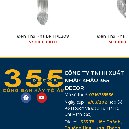
Đèn Thả Pha Lê TPL208
Đèn Thả Pha 
33.000.000
Đ
30.800.
CÔNG TY TNHH XUẤT
NHẬP KHẨU 355
DECOR
Mã số thuế:
0316755536
Ngày cấp:
18/03/2021
(do Sở
Kế Hoạch và Đầu Tư TP Hồ
Chí Minh cấp)
Địa chỉ:
355 Tô Hiến Thành,
Phường Hoà Hưng, Thành