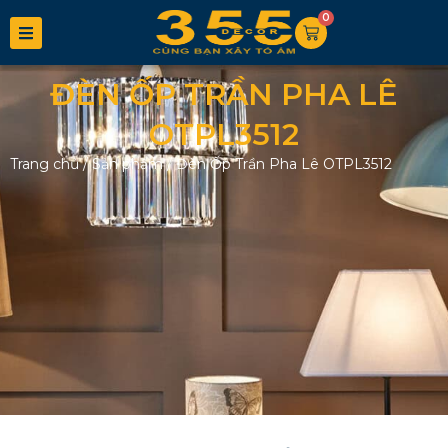
0
ĐÈN ỐP TRẦN PHA LÊ
OTPL3512
Trang chủ
/
Sản phẩm
/
Đèn Ốp Trần Pha Lê OTPL3512