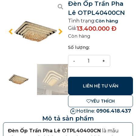
Đèn Ốp Trần Pha
Lê OTPL40400CN
Tình trạng:
Còn hàng
13.400.000
Đ
Giá:
Còn hàng
Số lượng:
LIÊN HỆ TƯ VẤN
YÊU THÍCH
Hotline:
0906.418.437
Mô tả sản phẩm
Đèn Ốp Trần Pha Lê OTPL40400CN
là mẫu