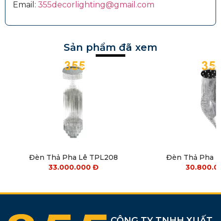
Email:
355decorlighting@gmail.com
Sản phẩm đã xem
Đèn Thả Pha Lê TPL208
Đèn Thả Pha 
33.000.000
Đ
30.800.
CÔNG TY TNHH XUẤT