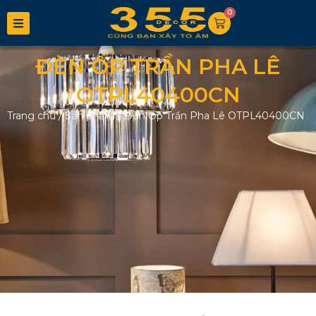
0
ĐÈN ỐP TRẦN PHA LÊ
OTPL40400CN
Trang chủ
/
Sản phẩm
/
Đèn Ốp Trần Pha Lê OTPL40400CN