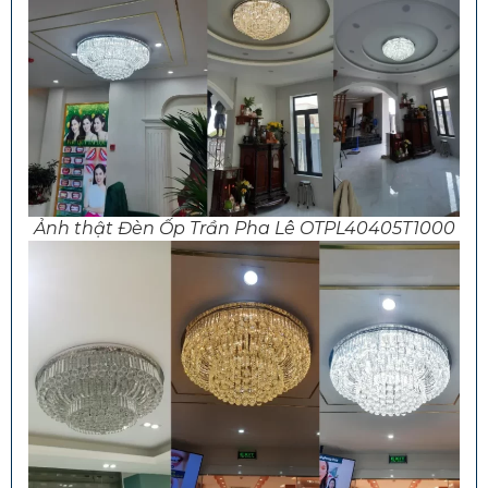
Ảnh thật Đèn Ốp Trần Pha Lê OTPL40405T1000