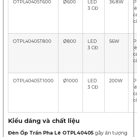
OTPL40405T600
Ø600
LED
36.8W
P
3 CĐ
lê
c
c
OTPL40405T800
Ø800
LED
56W
P
3 CĐ
lê
c
c
OTPL40405T1000
Ø1000
LED
200W
P
3 CĐ
lê
c
c
Kiểu dáng và chất liệu
Đèn Ốp Trần Pha Lê OTPL40405
gây ấn tượng