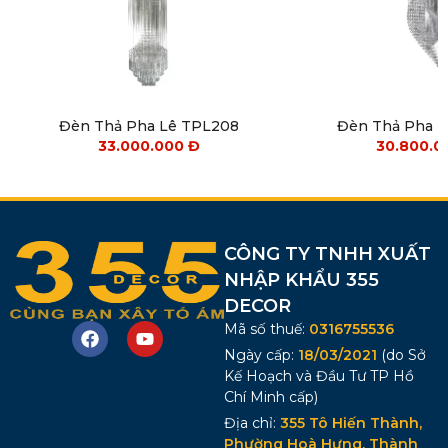
Đèn Thả Pha Lê TPL208
Đèn Thả Pha 
33.000.000
Đ
30.800.
CÔNG TY TNHH XUẤT
NHẬP KHẨU 355
DECOR
Mã số thuế:
0316755536
Ngày cấp:
18/03/2021
(do Sở
Kế Hoạch và Đầu Tư TP Hồ
Chí Minh cấp)
Địa chỉ:
355 Tô Hiến Thành,
Phường Hoà Hưng, Thành