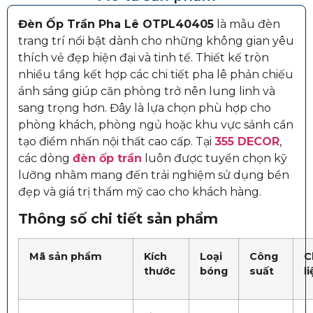
Đèn Ốp Trần Pha Lê OTPL40405
là mẫu đèn
trang trí nổi bật dành cho những không gian yêu
thích vẻ đẹp hiện đại và tinh tế. Thiết kế tròn
nhiều tầng kết hợp các chi tiết pha lê phản chiếu
ánh sáng giúp căn phòng trở nên lung linh và
sang trọng hơn. Đây là lựa chọn phù hợp cho
phòng khách, phòng ngủ hoặc khu vực sảnh cần
tạo điểm nhấn nội thất cao cấp. Tại
355 DECOR
,
các dòng
đèn ốp trần
luôn được tuyển chọn kỹ
lưỡng nhằm mang đến trải nghiệm sử dụng bền
đẹp và giá trị thẩm mỹ cao cho khách hàng.
Thông số chi tiết sản phẩm
Mã sản phẩm
Kích
Loại
Công
C
thước
bóng
suất
l