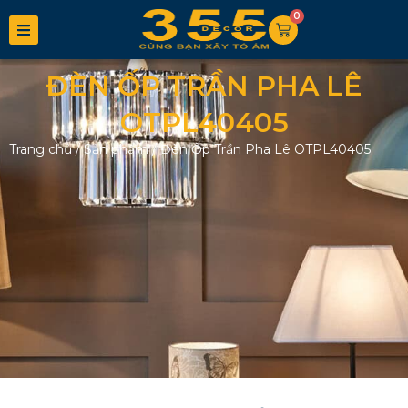
0
ĐÈN ỐP TRẦN PHA LÊ
OTPL40405
Trang chủ
/
Sản phẩm
/
Đèn Ốp Trần Pha Lê OTPL40405