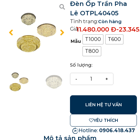
Đèn Ốp Trần Pha
Lê OTPL40405
Tình trạng:
Còn hàng
11.480.000
Đ
-
23.34
Giá:
T1000
T600
Mẫu
T800
Số lượng:
LIÊN HỆ TƯ VẤN
YÊU THÍCH
Hotline:
0906.418.437
Mô tả sản phẩm