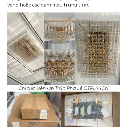
vàng hoặc các gam màu trung tính.
Chi tiết Đèn Ốp Trần Pha Lê OTPL44CN