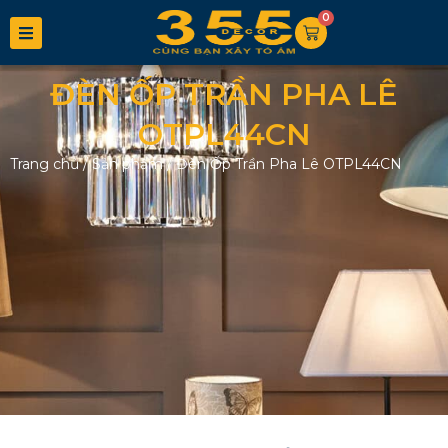
0
ĐÈN ỐP TRẦN PHA LÊ
OTPL44CN
Trang chủ
/
Sản phẩm
/
Đèn Ốp Trần Pha Lê OTPL44CN