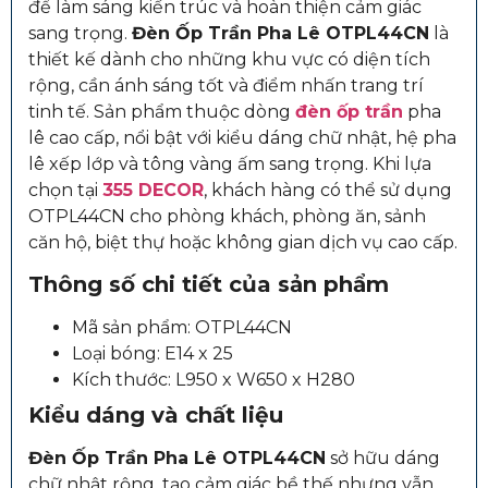
để làm sáng kiến trúc và hoàn thiện cảm giác
sang trọng.
Đèn Ốp Trần Pha Lê OTPL44CN
là
thiết kế dành cho những khu vực có diện tích
rộng, cần ánh sáng tốt và điểm nhấn trang trí
tinh tế. Sản phẩm thuộc dòng
đèn ốp trần
pha
lê cao cấp, nổi bật với kiểu dáng chữ nhật, hệ pha
lê xếp lớp và tông vàng ấm sang trọng. Khi lựa
chọn tại
355 DECOR
, khách hàng có thể sử dụng
OTPL44CN cho phòng khách, phòng ăn, sảnh
căn hộ, biệt thự hoặc không gian dịch vụ cao cấp.
Thông số chi tiết của sản phẩm
Mã sản phẩm: OTPL44CN
Loại bóng: E14 x 25
Kích thước: L950 x W650 x H280
Kiểu dáng và chất liệu
Đèn Ốp Trần Pha Lê OTPL44CN
sở hữu dáng
chữ nhật rộng, tạo cảm giác bề thế nhưng vẫn