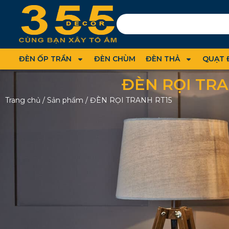
ĐÈN ỐP TRẦN
ĐÈN CHÙM
ĐÈN THẢ
QUẠT 
ĐÈN RỌI TRA
Trang chủ
/
Sản phẩm
/
ĐÈN RỌI TRANH RT15