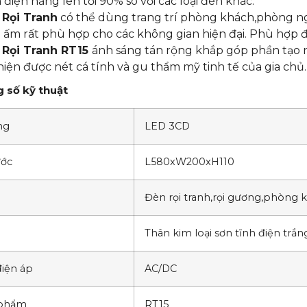
 điện năng lên tới 90% so với các loại đèn khác.
Rọi Tranh
có thể dùng trang trí phòng khách,phòng ngủ
 ấm rất phù hợp cho các không gian hiện đại. Phù hợp 
 Rọi Tranh RT15
ánh sáng tán rộng khắp góp phần tạo n
hiện được nét cá tính và gu thẩm mỹ tinh tế của gia chủ.
 số kỹ thuật
ng
LED 3CD
ước
L580xW200xH110
Đèn rọi tranh,rọi gương,phòng 
Thân kim loại sơn tĩnh điện trắn
iện áp
AC/DC
 phẩm
RT15