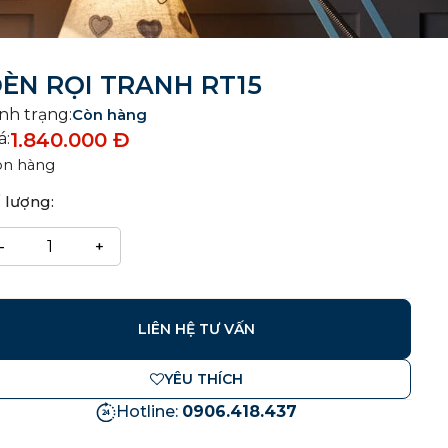
ÈN RỌI TRANH RT15
nh trạng:
Còn hàng
1.840.000
Đ
á:
òn hàng
 lượng:
LIÊN HỆ TƯ VẤN
YÊU THÍCH
Hotline:
0906.418.437