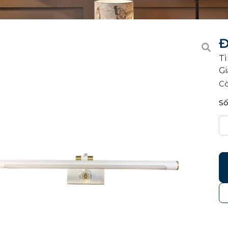
Đ
Tì
Gi
C
Số