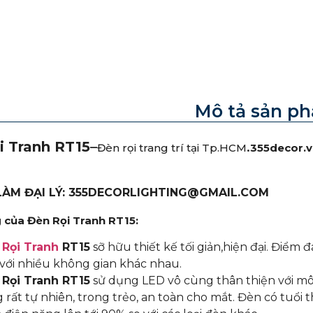
Mô tả sản p
i Tranh RT15
–
.
Đèn rọi trang trí tại Tp.HCM
355decor.v
 LÀM ĐẠI LÝ: 355DECORLIGHTING@GMAIL.COM
của Đèn Rọi Tranh RT15:
Rọi Tranh
RT15
sỡ hữu thiết kế tối giản,hiện đại. Điểm 
với nhiều không gian khác nhau.
Rọi Tranh RT15
sử dụng LED vô cùng thân thiện với môi
 rất tự nhiên, trong trẻo, an toàn cho mắt. Đèn có tuổi t