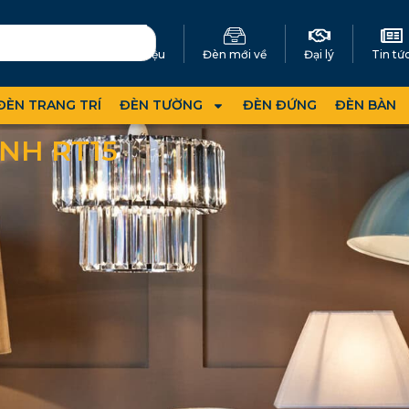
Giới thiệu
Đèn mới về
Đại lý
Tin tứ
ĐÈN TRANG TRÍ
ĐÈN TƯỜNG
ĐÈN ĐỨNG
ĐÈN BÀN
NH RT15