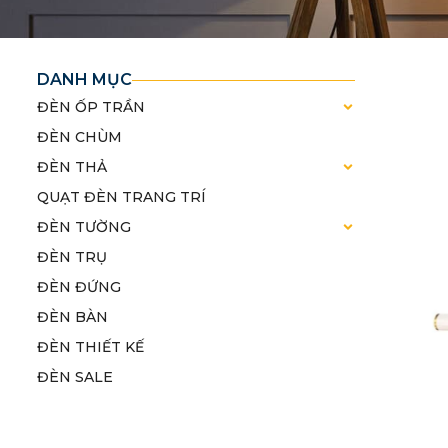
DANH MỤC
ĐÈN ỐP TRẦN
ĐÈN CHÙM
ĐÈN THẢ
QUẠT ĐÈN TRANG TRÍ
ĐÈN TƯỜNG
ĐÈN TRỤ
ĐÈN ĐỨNG
ĐÈN BÀN
ĐÈN THIẾT KẾ
ĐÈN SALE