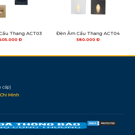
Cầu Thang ACT03
Đèn Âm Cầu Thang ACT04
405.000
Đ
580.000
Đ
 cấp)
Chí Minh