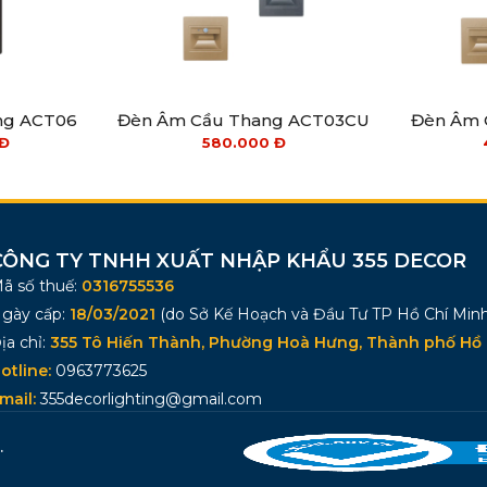
ng ACT06
Đèn Âm Cầu Thang ACT03CU
Đèn Âm 
Đ
580.000
Đ
CÔNG TY TNHH XUẤT NHẬP KHẨU 355 DECOR
ã số thuế:
0316755536
gày cấp:
18/03/2021
(do Sở Kế Hoạch và Đầu Tư TP Hồ Chí Minh
ịa chỉ:
355 Tô Hiến Thành, Phường Hoà Hưng, Thành phố Hồ 
otline:
0963773625
mail:
355decorlighting@gmail.com
.