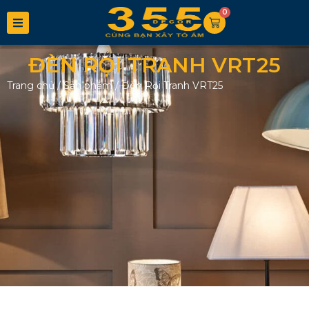
0
ĐÈN RỌI TRANH VRT25
Trang chủ
/
Sản phẩm
/
Đèn Rọi Tranh VRT25