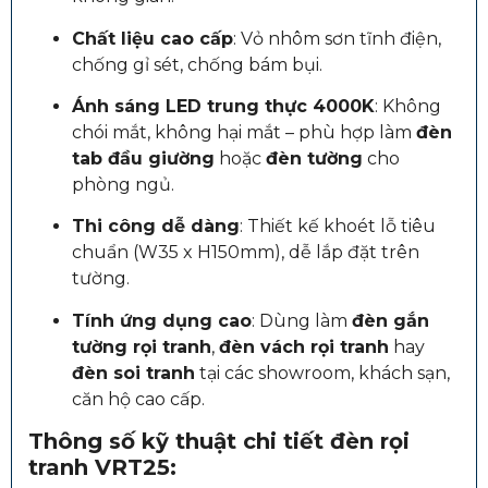
Chất liệu cao cấp
: Vỏ nhôm sơn tĩnh điện,
chống gỉ sét, chống bám bụi.
Ánh sáng LED trung thực 4000K
: Không
chói mắt, không hại mắt – phù hợp làm
đèn
tab đầu giường
hoặc
đèn tường
cho
phòng ngủ.
Thi công dễ dàng
: Thiết kế khoét lỗ tiêu
chuẩn (W35 x H150mm), dễ lắp đặt trên
tường.
Tính ứng dụng cao
: Dùng làm
đèn gắn
tường rọi tranh
,
đèn vách rọi tranh
hay
đèn soi tranh
tại các showroom, khách sạn,
căn hộ cao cấp.
Thông số kỹ thuật chi tiết
đèn rọi
tranh VRT25
: