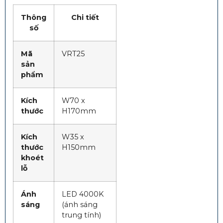
Thông
Chi tiết
số
Mã
VRT25
sản
phẩm
Kích
W70 x
thước
H170mm
Kích
W35 x
thước
H150mm
khoét
lỗ
Ánh
LED 4000K
sáng
(ánh sáng
trung tính)