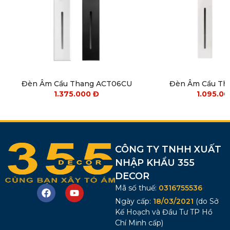
Đèn Âm Cầu Thang ACT06CU
Đèn Âm Cầu Th
1.375.000
Đ
1.095.0
CÔNG TY TNHH XUẤT
NHẬP KHẨU 355
DECOR
Mã số thuế:
0316755536
Ngày cấp:
18/03/2021
(do Sở
Kế Hoạch và Đầu Tư TP Hồ
Chí Minh cấp)