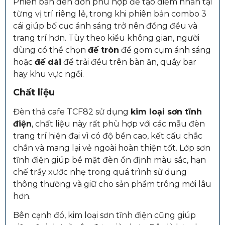
Phiên bản đèn đơn phù hợp để tạo điểm nhấn tại
từng vị trí riêng lẻ, trong khi phiên bản combo 3
cái giúp bố cục ánh sáng trở nên đồng đều và
trang trí hơn. Tùy theo kiểu không gian, người
dùng có thể chọn
đế tròn
để gom cụm ánh sáng
hoặc
đế dài
để trải đều trên bàn ăn, quầy bar
hay khu vực ngồi.
Chất liệu
Đèn thả cafe TCF82 sử dụng
kim loại sơn tĩnh
điện
, chất liệu này rất phù hợp với các mẫu đèn
trang trí hiện đại vì có độ bền cao, kết cấu chắc
chắn và mang lại vẻ ngoài hoàn thiện tốt. Lớp sơn
tĩnh điện giúp bề mặt đèn ổn định màu sắc, hạn
chế trầy xước nhẹ trong quá trình sử dụng
thông thường và giữ cho sản phẩm trông mới lâu
hơn.
Bên cạnh đó, kim loại sơn tĩnh điện cũng giúp