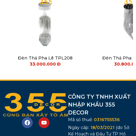
Đèn Thả Pha Lê TPL208
Đèn Thả Pha 
33.000.000
Đ
30.800.
CÔNG TY TNHH XUẤT
NHẬP KHẨU 355
DECOR
Mã số thuế:
0316755536
Ngày cấp:
18/03/2021
(do Sở
Kế Hoạch và Đầu Tư TP Hồ