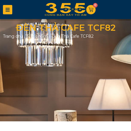
0
ĐÈN THẢ CAFE TCF82
Trang chủ
/
Sản phẩm
/
Đèn Thả Cafe TCF82