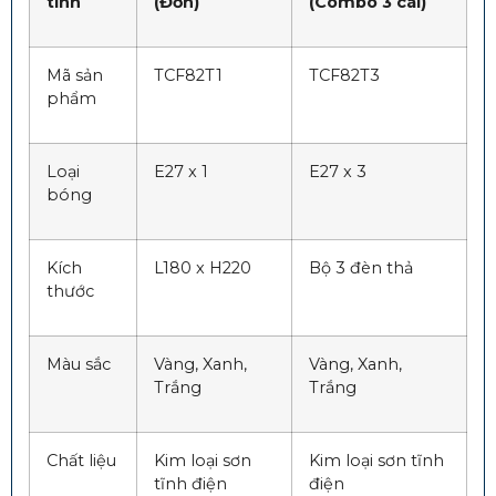
tính
(Đơn)
(Combo 3 cái)
Mã sản
TCF82T1
TCF82T3
phẩm
Loại
E27 x 1
E27 x 3
bóng
Kích
L180 x H220
Bộ 3 đèn thả
thước
Màu sắc
Vàng, Xanh,
Vàng, Xanh,
Trắng
Trắng
Chất liệu
Kim loại sơn
Kim loại sơn tĩnh
tĩnh điện
điện