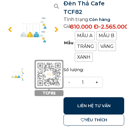
Đèn Thả Cafe
TCF82
Tình trạng:
Còn hàng
810.000
Đ
-
2.565.00
Giá:
MẪU A
MẪU B
Mẫu
TRẮNG
VÀNG
XANH
Số lượng:
LIÊN HỆ TƯ VẤN
YÊU THÍCH