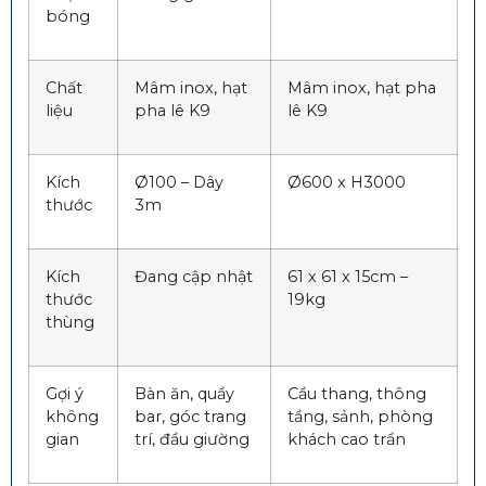
bóng
Chất
Mâm inox, hạt
Mâm inox, hạt pha
liệu
pha lê K9
lê K9
Kích
Ø100 – Dây
Ø600 x H3000
thước
3m
Kích
Đang cập nhật
61 x 61 x 15cm –
thước
19kg
thùng
Gợi ý
Bàn ăn, quầy
Cầu thang, thông
không
bar, góc trang
tầng, sảnh, phòng
gian
trí, đầu giường
khách cao trần