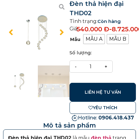
Đèn thả hiện đại
THD02
Tình trạng:
Còn hàng
540.000
Đ
-
8.725.0
Giá:
MẪU A
MẪU B
Mẫu
Số lượng:
LIÊN HỆ TƯ VẤN
YÊU THÍCH
Hotline:
0906.418.437
Mô tả sản phẩm
Đèn thả hiện đại THD02
là mẫu
đèn thả
trang