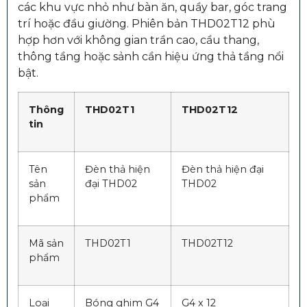
các khu vực nhỏ như bàn ăn, quầy bar, góc trang
trí hoặc đầu giường. Phiên bản THD02T12 phù
hợp hơn với không gian trần cao, cầu thang,
thông tầng hoặc sảnh cần hiệu ứng thả tầng nổi
bật.
Thông
THD02T1
THD02T12
tin
Tên
Đèn thả hiện
Đèn thả hiện đại
sản
đại THD02
THD02
phẩm
Mã sản
THD02T1
THD02T12
phẩm
Loại
Bóng ghim G4
G4 x 12