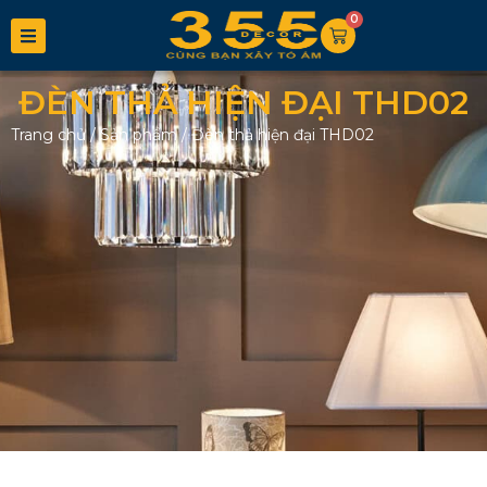
0
ĐÈN THẢ HIỆN ĐẠI THD02
Trang chủ
/
Sản phẩm
/
Đèn thả hiện đại THD02