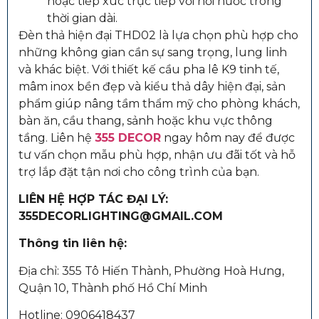
hoặc tiếp xúc trực tiếp với hơi nước trong
thời gian dài.
Đèn thả hiện đại THD02 là lựa chọn phù hợp cho
những không gian cần sự sang trọng, lung linh
và khác biệt. Với thiết kế cầu pha lê K9 tinh tế,
mâm inox bền đẹp và kiểu thả dây hiện đại, sản
phẩm giúp nâng tầm thẩm mỹ cho phòng khách,
bàn ăn, cầu thang, sảnh hoặc khu vực thông
tầng. Liên hệ
355 DECOR
ngay hôm nay để được
tư vấn chọn mẫu phù hợp, nhận ưu đãi tốt và hỗ
trợ lắp đặt tận nơi cho công trình của bạn.
LIÊN HỆ HỢP TÁC ĐẠI LÝ:
355DECORLIGHTING@GMAIL.COM
Thông tin liên hệ:
Địa chỉ: 355 Tô Hiến Thành, Phường Hoà Hưng,
Quận 10, Thành phố Hồ Chí Minh
Hotline: 0906418437