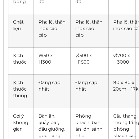
bóng
độ
độ
Chất
Pha lê, thân
Pha lê, thân
Pha lê, thâ
liệu
inox cao
inox cao
inox cao c
cấp
cấp
Kích
W50 x
Ø500 x
Ø700 x
thước
H300
H1500
H3000
Kích
Đang cập
Đang cập
80 x 80 x
thước
nhật
nhật
20cm – 17k
thùng
Gợi ý
Bàn ăn,
Phòng
Cầu thang,
không
quầy bar,
khách, bàn
thông tầng
gian
đầu giường,
ăn lớn, sảnh
phòng
góc trang
nhỏ
khách cao