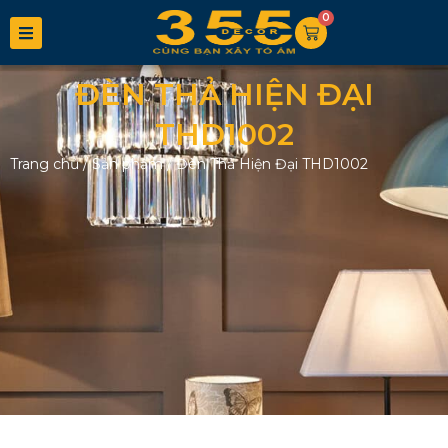
0
ĐÈN THẢ HIỆN ĐẠI
THD1002
Trang chủ
/
Sản phẩm
/
Đèn Thả Hiện Đại THD1002