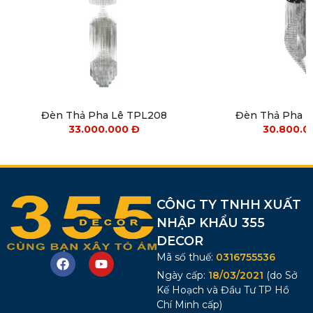
Đèn Thả Pha Lê TPL208
Đèn Thả Pha 
33.000.000
Đ
30.800.
CÔNG TY TNHH XUẤT
NHẬP KHẨU 355
DECOR
Mã số thuế:
0316755536
Ngày cấp:
18/03/2021
(do Sở
Kế Hoạch và Đầu Tư TP Hồ
Chí Minh cấp)