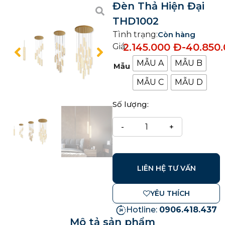
Đèn Thả Hiện Đại
THD1002
Tình trạng:
Còn hàng
2.145.000
Đ
-
40.850
Giá:
MẪU A
MẪU B
Mẫu
MẪU C
MẪU D
Số lượng:
LIÊN HỆ TƯ VẤN
YÊU THÍCH
Hotline:
0906.418.437
Mô tả sản phẩm