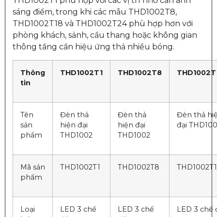
THD1002T1 phù hợp với các vị trí nhỏ cần ánh
sáng điểm, trong khi các mẫu THD1002T8,
THD1002T18 và THD1002T24 phù hợp hơn với
phòng khách, sảnh, cầu thang hoặc không gian
thông tầng cần hiệu ứng thả nhiều bóng.
Thông
THD1002T1
THD1002T8
THD1002T
tin
Tên
Đèn thả
Đèn thả
Đèn thả hi
sản
hiện đại
hiện đại
đại THD10
phẩm
THD1002
THD1002
Mã sản
THD1002T1
THD1002T8
THD1002T
phẩm
Loại
LED 3 chế
LED 3 chế
LED 3 chế 