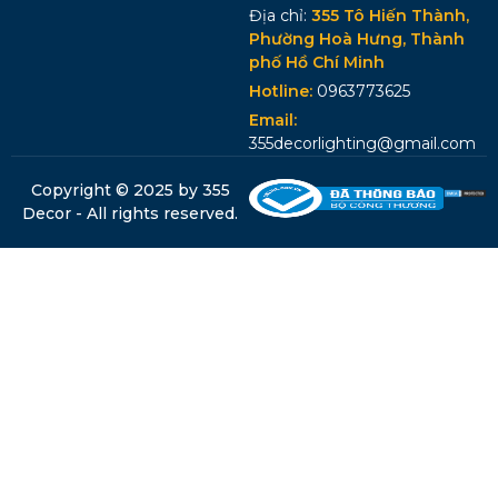
Địa chỉ:
355 Tô Hiến Thành,
Phường Hoà Hưng, Thành
phố Hồ Chí Minh
Hotline:
0963773625
Email:
355decorlighting@gmail.com
Copyright © 2025 by 355
Decor - All rights reserved.