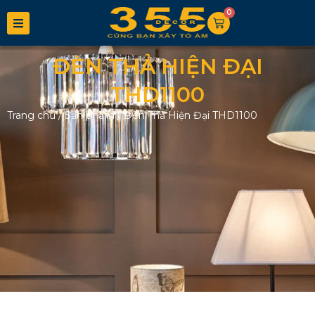
0
ĐÈN THẢ HIỆN ĐẠI
THD1100
Trang chủ
/
Sản phẩm
/
Đèn Thả Hiện Đại THD1100