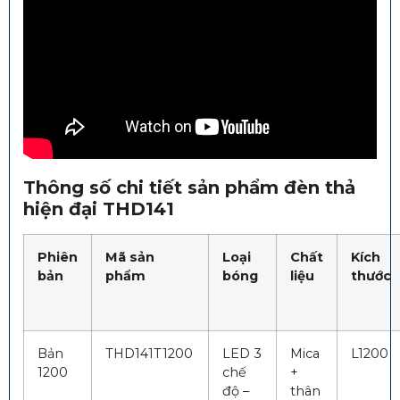
Thông số chi tiết sản phẩm
đèn thả
hiện đại THD141
Phiên
Mã sản
Loại
Chất
Kích
bản
phẩm
bóng
liệu
thước
Bản
THD141T1200
LED 3
Mica
L1200
1200
chế
+
độ –
thân