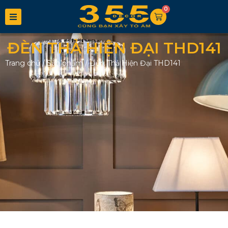
0
ĐÈN THẢ HIỆN ĐẠI THD141
Trang chủ
/
Sản phẩm
/
Đèn Thả Hiện Đại THD141