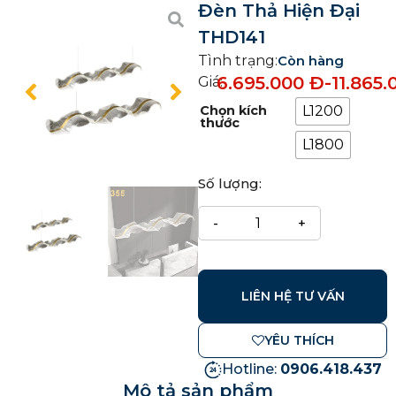
Đèn Thả Hiện Đại
THD141
Tình trạng:
Còn hàng
6.695.000
Đ
-
11.865
Giá:
Chọn kích
L1200
thước
L1800
Số lượng:
LIÊN HỆ TƯ VẤN
YÊU THÍCH
Hotline:
0906.418.437
Mô tả sản phẩm