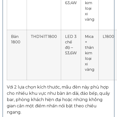
63,4W
kim
loại
xi
vàng
Bản
THD141T1800
LED 3
Mica
L1800
1800
chế
+
độ –
thân
53,6W
kim
loại
xi
vàng
Với 2 lựa chọn kích thước, mẫu đèn này phù hợp
cho nhiều khu vực như bàn ăn dài, đảo bếp, quầy
bar, phòng khách hiện đại hoặc những không
gian cần một điểm nhấn nổi bật theo chiều
ngang.