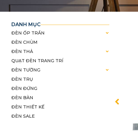
DANH MỤC
ĐÈN ỐP TRẦN
ĐÈN CHÙM
ĐÈN THẢ
QUẠT ĐÈN TRANG TRÍ
ĐÈN TƯỜNG
ĐÈN TRỤ
ĐÈN ĐỨNG
ĐÈN BÀN
ĐÈN THIẾT KẾ
ĐÈN SALE