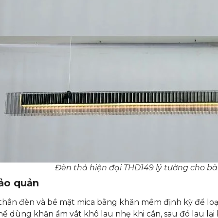
Đèn thả hiện đại THD149 lý tưởng cho bà
ảo quản
thân đèn và bề mặt mica bằng khăn mềm định kỳ để loại
hể dùng khăn ẩm vắt khô lau nhẹ khi cần, sau đó lau lại