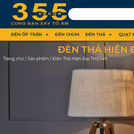
ĐÈN ỐP TRẦN
ĐÈN CHÙM
ĐÈN THẢ
QUẠT 
ĐÈN THẢ HIỆN 
Trang chủ
/
Sản phẩm
/
Đèn Thả Hiện Đại THD149