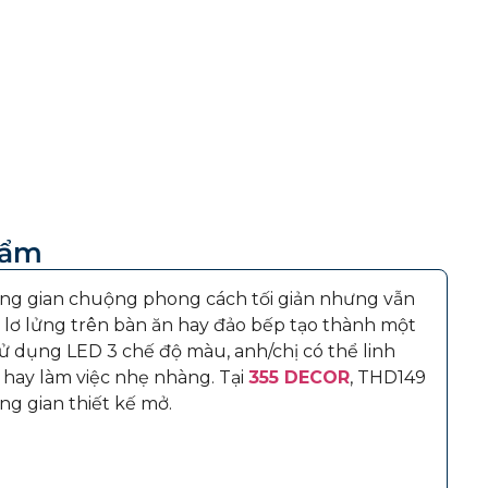
hẩm
g gian chuộng phong cách tối giản nhưng vẫn
 lơ lửng trên bàn ăn hay đảo bếp tạo thành một
sử dụng LED 3 chế độ màu, anh/chị có thể linh
 hay làm việc nhẹ nhàng. Tại
355 DECOR
, THD149
g gian thiết kế mở.