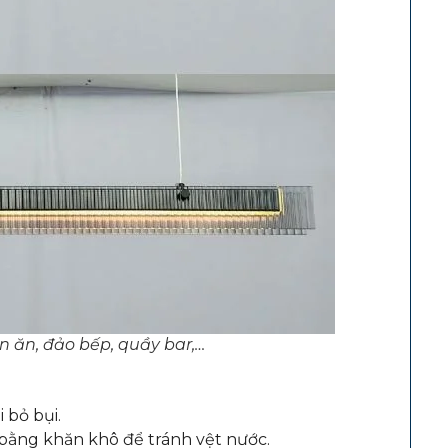
n ăn, đảo bếp, quầy bar,…
 bỏ bụi.
 bằng khăn khô để tránh vệt nước.