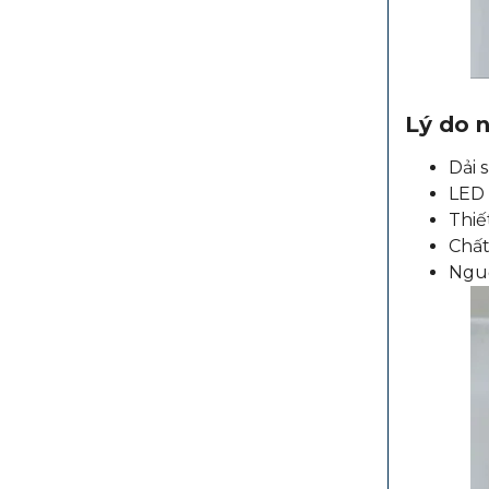
Lý do 
Dải 
LED 
Thiế
Chất
Nguồ