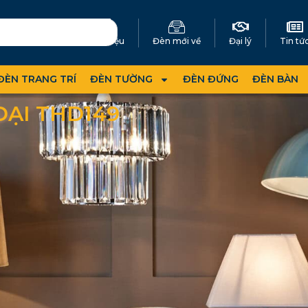
Giới thiệu
Đèn mới về
Đại lý
Tin tứ
ĐÈN TRANG TRÍ
ĐÈN TƯỜNG
ĐÈN ĐỨNG
ĐÈN BÀN
ĐẠI THD149