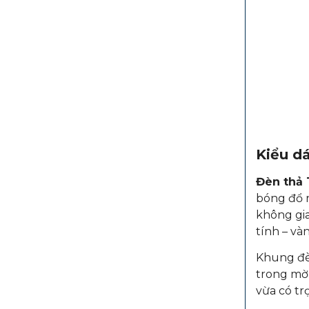
Kiểu dá
Đèn thả
bóng đổ r
không gia
tính – và
Khung đèn
trong mờ 
vừa có tr