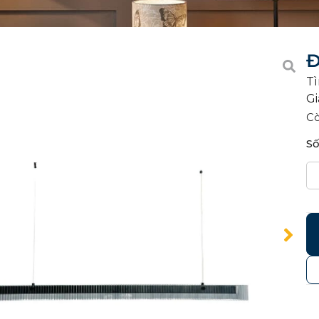
Đ
Tì
Gi
C
Số