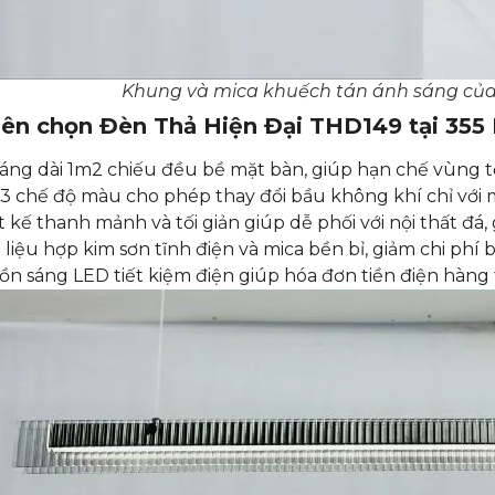
Khung và mica khuếch tán ánh sáng của
nên chọn Đèn Thả Hiện Đại THD149 tại 35
sáng dài 1m2 chiếu đều bề mặt bàn, giúp hạn chế vùng t
3 chế độ màu cho phép thay đổi bầu không khí chỉ với m
t kế thanh mảnh và tối giản giúp dễ phối với nội thất đá, 
 liệu hợp kim sơn tĩnh điện và mica bền bỉ, giảm chi phí b
n sáng LED tiết kiệm điện giúp hóa đơn tiền điện hàng 