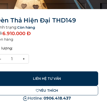
èn Thả Hiện Đại THD149
nh trạng:
Còn hàng
6.910.000
Đ
á:
òn hàng
 lượng:
LIÊN HỆ TƯ VẤN
YÊU THÍCH
Hotline:
0906.418.437