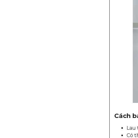
Cách b
Lau 
Có t