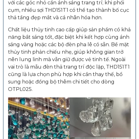
với các góc nhỏ cần ánh sáng trang trí; khi phối
cụm, nhiều sợi THD151T1 có thể tạo thành bố cục
thả tầng đẹp mắt và cá nhân hóa hơn.
Chất liệu thủy tinh cao cấp giúp sản phẩm có khả
năng bắt sáng tốt, đặc biệt khi kết hợp cùng ánh
sáng vàng hoặc các bộ đèn pha lê có sẵn. Bề mặt
thủy tinh phản chiếu nhẹ, giúp không gian trở
nên lung linh mà vẫn giữ được vẻ tinh tế. Ngoài
vai trò là mẫu đèn thả trang trí độc lập, THD151T1
cũng là lựa chọn phù hợp khi cần thay thế, bổ
sung hoặc đồng bộ thêm chi tiết cho dòng
OTPL025.