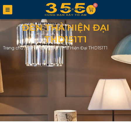
0
ĐÈN THẢ HIỆN ĐẠI
THD151T1
Trang chủ
/
Sản phẩm
/
Đèn Thả Hiện Đại THD151T1