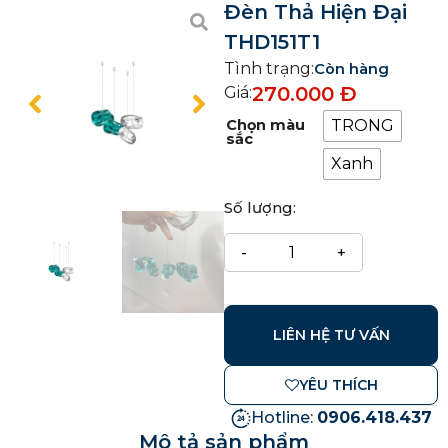
Đèn Thả Hiện Đại
THD151T1
Tình trạng:
Còn hàng
270.000
Đ
Giá:
Chọn màu
TRONG
sắc
Xanh
Số lượng:
LIÊN HỆ TƯ VẤN
YÊU THÍCH
Hotline:
0906.418.437
Mô tả sản phẩm