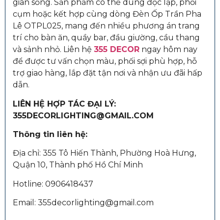
gian sống. Sản phẩm có thể dùng độc lập, phối
cụm hoặc kết hợp cùng dòng Đèn Ốp Trần Pha
Lê OTPL025, mang đến nhiều phương án trang
trí cho bàn ăn, quầy bar, đầu giường, cầu thang
và sảnh nhỏ. Liên hệ
355 DECOR
ngay hôm nay
để được tư vấn chọn màu, phối sợi phù hợp, hỗ
trợ giao hàng, lắp đặt tận nơi và nhận ưu đãi hấp
dẫn.
LIÊN HỆ HỢP TÁC ĐẠI LÝ:
355DECORLIGHTING@GMAIL.COM
Thông tin liên hệ:
Địa chỉ: 355 Tô Hiến Thành, Phường Hoà Hưng,
Quận 10, Thành phố Hồ Chí Minh
Hotline: 0906418437
Email: 355decorlighting@gmail.com