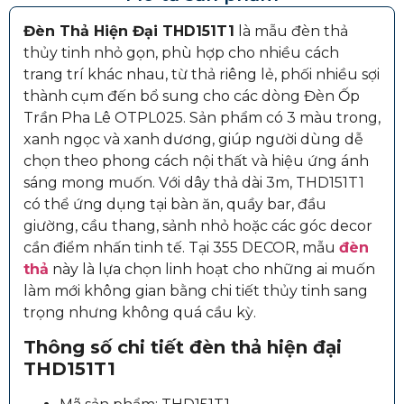
Đèn Thả Hiện Đại THD151T1
là mẫu đèn thả
thủy tinh nhỏ gọn, phù hợp cho nhiều cách
trang trí khác nhau, từ thả riêng lẻ, phối nhiều sợi
thành cụm đến bổ sung cho các dòng Đèn Ốp
Trần Pha Lê OTPL025. Sản phẩm có 3 màu trong,
xanh ngọc và xanh dương, giúp người dùng dễ
chọn theo phong cách nội thất và hiệu ứng ánh
sáng mong muốn. Với dây thả dài 3m, THD151T1
có thể ứng dụng tại bàn ăn, quầy bar, đầu
giường, cầu thang, sảnh nhỏ hoặc các góc decor
cần điểm nhấn tinh tế. Tại 355 DECOR, mẫu
đèn
thả
này là lựa chọn linh hoạt cho những ai muốn
làm mới không gian bằng chi tiết thủy tinh sang
trọng nhưng không quá cầu kỳ.
Thông số chi tiết đèn thả hiện đại
THD151T1