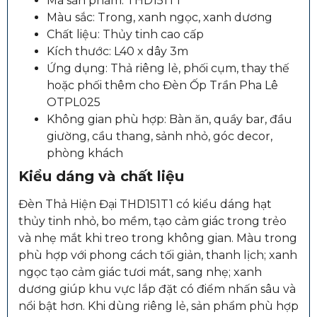
Mã sản phẩm: THD151T1
Màu sắc: Trong, xanh ngọc, xanh dương
Chất liệu: Thủy tinh cao cấp
Kích thước: L40 x dây 3m
Ứng dụng: Thả riêng lẻ, phối cụm, thay thế
hoặc phối thêm cho Đèn Ốp Trần Pha Lê
OTPL025
Không gian phù hợp: Bàn ăn, quầy bar, đầu
giường, cầu thang, sảnh nhỏ, góc decor,
phòng khách
Kiểu dáng và chất liệu
Đèn Thả Hiện Đại THD151T1 có kiểu dáng hạt
thủy tinh nhỏ, bo mềm, tạo cảm giác trong trẻo
và nhẹ mắt khi treo trong không gian. Màu trong
phù hợp với phong cách tối giản, thanh lịch; xanh
ngọc tạo cảm giác tươi mát, sang nhẹ; xanh
dương giúp khu vực lắp đặt có điểm nhấn sâu và
nổi bật hơn. Khi dùng riêng lẻ, sản phẩm phù hợp