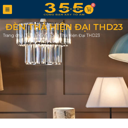
0
ĐÈN THẢ HIỆN ĐẠI THD23
Trang chủ
/
Sản phẩm
/
Đèn Thả Hiện Đại THD23