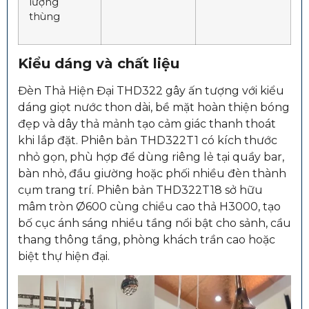
lượng
thùng
Kiểu dáng và chất liệu
Đèn Thả Hiện Đại THD322 gây ấn tượng với kiểu
dáng giọt nước thon dài, bề mặt hoàn thiện bóng
đẹp và dây thả mảnh tạo cảm giác thanh thoát
khi lắp đặt. Phiên bản THD322T1 có kích thước
nhỏ gọn, phù hợp để dùng riêng lẻ tại quầy bar,
bàn nhỏ, đầu giường hoặc phối nhiều đèn thành
cụm trang trí. Phiên bản THD322T18 sở hữu
mâm tròn Ø600 cùng chiều cao thả H3000, tạo
bố cục ánh sáng nhiều tầng nổi bật cho sảnh, cầu
thang thông tầng, phòng khách trần cao hoặc
biệt thự hiện đại.