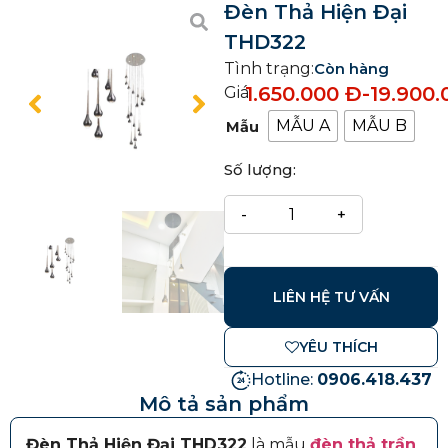
Đèn Thả Hiện Đại
THD322
Tình trạng:
Còn hàng
1.650.000
Đ
-
19.900
Giá:
MẪU A
MẪU B
Mẫu
Số lượng:
LIÊN HỆ TƯ VẤN
YÊU THÍCH
Hotline:
0906.418.437
Mô tả sản phẩm
Đèn Thả Hiện Đại THD322
là mẫu
đèn thả trần