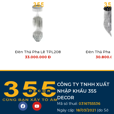
Đèn Thả Pha Lê TPL208
Đèn Thả Pha 
33.000.000
Đ
30.800.
CÔNG TY TNHH XUẤT
NHẬP KHẨU 355
DECOR
Mã số thuế:
0316755536
Ngày cấp:
18/03/2021
(do Sở