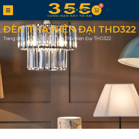
0
ĐÈN THẢ HIỆN ĐẠI THD322
Trang chủ
/
Sản phẩm
/
Đèn Thả Hiện Đại THD322