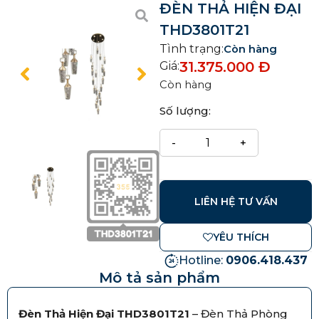
ĐÈN THẢ HIỆN ĐẠI
THD3801T21
Tình trạng:
Còn hàng
31.375.000
Đ
Giá:
Còn hàng
Số lượng:
LIÊN HỆ TƯ VẤN
YÊU THÍCH
Hotline:
0906.418.437
Mô tả sản phẩm
Đèn Thả Hiện Đại THD3801T21
– Đèn Thả Phòng