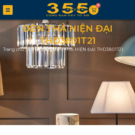
0
ĐÈN THẢ HIỆN ĐẠI
THD3801T21
Trang chủ
/
Sản phẩm
/
ĐÈN THẢ HIỆN ĐẠI THD3801T21