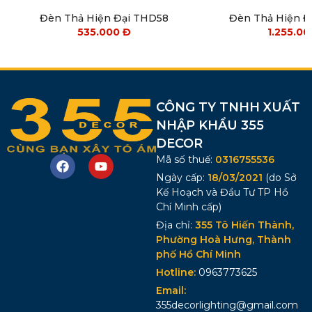
Đèn Thả Hiện Đại THD58
Đèn Thả Hiện 
535.000
Đ
1.255.0
CÔNG TY TNHH XUẤT
NHẬP KHẨU 355
DECOR
Mã số thuế:
0316755536
Ngày cấp:
18/03/2021
(do Sở
Kế Hoạch và Đầu Tư TP Hồ
Chí Minh cấp)
Địa chỉ:
355 Tô Hiến Thành,
Phường Hoà Hưng, Thành
phố Hồ Chí Minh
Hotline:
0963773625
Email:
355decorlighting@gmail.com