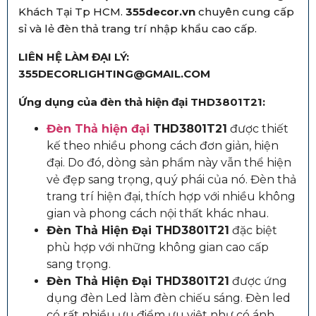
Khách Tại Tp HCM.
355decor.vn
chuyên cung cấp
sỉ và lẻ đèn thả trang trí nhập khẩu cao cấp.
LIÊN HỆ LÀM ĐẠI LÝ:
355DECORLIGHTING@GMAIL.COM
Ứng dụng của đèn thả hiện đại THD3801T21:
Đèn Thả hiện đại
THD3801T21
được thiết
kế theo nhiều phong cách đơn giản, hiện
đại. Do đó, dòng sản phẩm này vẫn thể hiện
vẻ đẹp sang trọng, quý phái của nó. Đèn thả
trang trí hiện đại, thích hợp với nhiều không
gian và phong cách nội thất khác nhau.
Đèn Thả Hiện Đại THD3801T21
đặc biệt
phù hợp với những không gian cao cấp
sang trọng.
Đèn Thả Hiện Đại THD3801T21
được ứng
dụng đèn Led làm đèn chiếu sáng. Đèn led
có rất nhiều ưu điểm ưu việt như có ánh