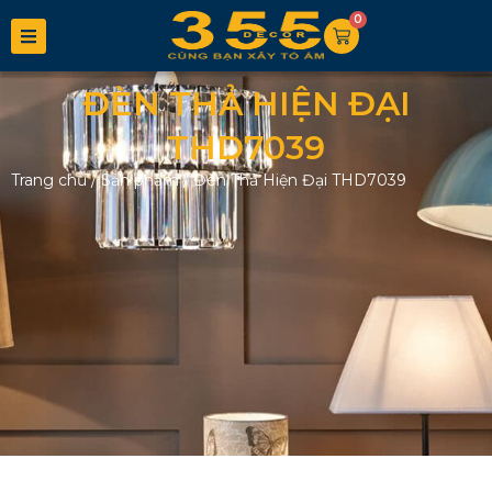
0
ĐÈN THẢ HIỆN ĐẠI
THD7039
Trang chủ
/
Sản phẩm
/
Đèn Thả Hiện Đại THD7039