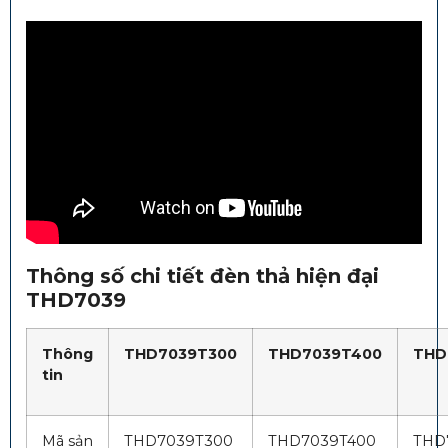
Thông số chi tiết đèn thả hiện đại
THD7039
Thông
THD7039T300
THD7039T400
THD
tin
Mã sản
THD7039T300
THD7039T400
THD