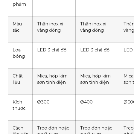
phẩm
Màu
Thân inox xi
Thân inox xi
Thân
sắc
vàng đồng
vàng đồng
vàn
Loại
LED 3 chế độ
LED 3 chế độ
LED 
bóng
Chất
Mica, hợp kim
Mica, hợp kim
Mica
liệu
sơn tĩnh điện
sơn tĩnh điện
sơn 
Kích
Ø300
Ø400
Ø60
thước
Cách
Treo đơn hoặc
Treo đơn hoặc
Treo