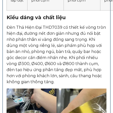
lắp đặt
phối cụm
phối cụm
phố
Kiểu dáng và chất liệu
Đèn Thả Hiện Đại THD7039 có thiết kế vòng tròn
hiện đại, đường nét đơn giản nhưng đủ nổi bật
nhờ phần thân xi vàng đồng sang trọng. Khi
dùng một vòng riêng lẻ, sản phẩm phù hợp với
bàn ăn nhỏ, phòng ngủ, bàn trà, quầy bar hoặc
góc decor cần điểm nhấn nhẹ. Khi phối nhiều
vòng Ø300, Ø400, Ø600 và Ø800 thành cụm,
đèn tạo hiệu ứng phân tầng đẹp mắt, phù hợp
hơn với phòng khách lớn, sảnh, cầu thang hoặc
không gian thông tầng.