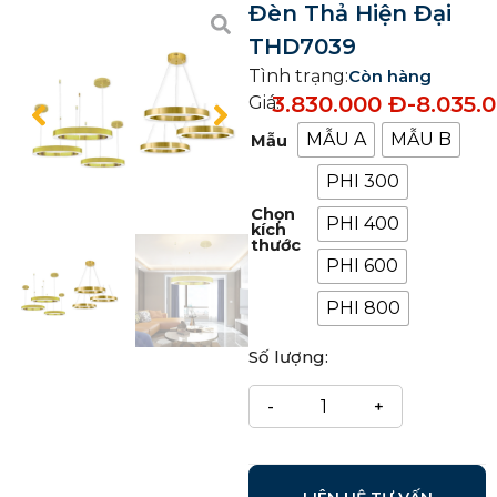
Đèn Thả Hiện Đại
THD7039
Tình trạng:
Còn hàng
3.830.000
Đ
-
8.035.
Giá:
MẪU A
MẪU B
Mẫu
PHI 300
Chọn
PHI 400
kích
thước
PHI 600
PHI 800
Số lượng: