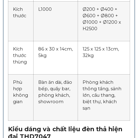
Kích
L1000
Ø200 + Ø400 +
thước
Ø600 + Ø800 +
Ø1000 + Ø1200 x
H2500
Kích
86 x 30 x 14cm,
125 x 125 x 13cm,
thước
5kg
32kg
thùng
Phù
Bàn ăn dài, đảo
Phòng khách
hợp
bếp, quầy bar,
thông tầng, sảnh
không
phòng khách,
lớn, cầu thang,
gian
showroom
biệt thự, khách
sạn
Kiểu dáng và chất liệu đèn thả hiện
đại THD7047