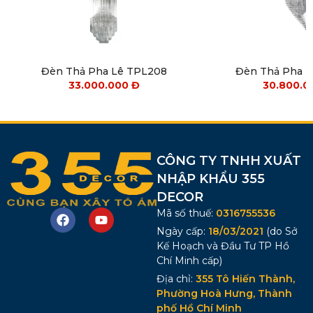
Đèn Thả Pha Lê TPL208
Đèn Thả Pha 
33.000.000
Đ
30.800.
CÔNG TY TNHH XUẤT
NHẬP KHẨU 355
DECOR
Mã số thuế:
0316755536
Ngày cấp:
18/03/2021
(do Sở
Kế Hoạch và Đầu Tư TP Hồ
Chí Minh cấp)
Địa chỉ:
355 Tô Hiến Thành,
Phường Hoà Hưng, Thành
phố Hồ Chí Minh