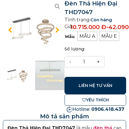
Đèn Thả Hiện Đại
THD7047
Tình trạng:
Còn hàng
10.715.000
Đ
-
42.09
Giá:
MẪU A
MẪU E
Mẫu
Số lượng:
LIÊN HỆ TƯ VẤN
YÊU THÍCH
Hotline:
0906.418.437
Mô tả sản phẩm
Đèn Thả Hiện Đại THD7047
là mẫu
đèn thả
cao