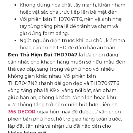
Không dùng hóa chất tẩy mạnh, khăn nhám
hoặc vật sắc chà trực tiếp lên bề mặt đèn.
Với phiên bản THD7047T6, nên vệ sinh nhẹ
tay từng tầng pha lê để tránh va chạm và
giữ đúng form dáng.
Ngắt nguồn điện trước khi lau chùi, kiểm tra
hoặc bảo trì hệ LED để đảm bảo an toàn.
Đèn Thả Hiện Đại THD7047
là lựa chọn đáng
cân nhắc cho khách hàng muốn sở hữu mẫu đèn
thả cao cấp, sang trọng và phù hợp với nhiều
không gian khác nhau. Với phiên bản
THD7047N2 thanh dài gọn đẹp và THD7047T6
vòng tầng pha lê K9 xi vàng nổi bật, sản phẩm
giúp bàn ăn, phòng khách, sảnh lớn hoặc khu
vực thông tầng trở nên cuốn hút hơn. Liên hệ
355 DECOR
ngay hôm nay để được tư vấn chọn
phiên bản phù hợp, hỗ trợ giao hàng toàn quốc,
lắp đặt tận nhà và nhận ưu đãi hấp dẫn cho