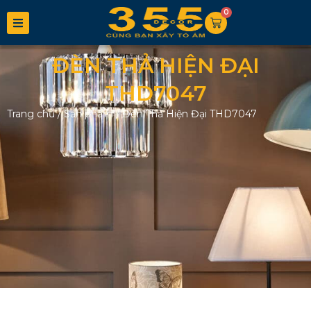
0
ĐÈN THẢ HIỆN ĐẠI
THD7047
Trang chủ
/
Sản phẩm
/
Đèn Thả Hiện Đại THD7047