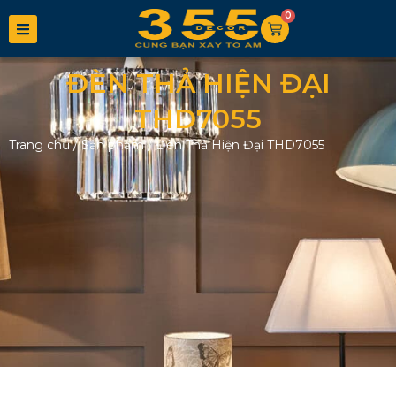
0
ĐÈN THẢ HIỆN ĐẠI
THD7055
Trang chủ
/
Sản phẩm
/
Đèn Thả Hiện Đại THD7055