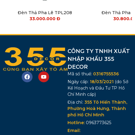
Đèn Thả Pha Lê TPL208
Đèn Thả Pha 
33.000.000
Đ
30.800.
CÔNG TY TNHH XUẤT
NHẬP KHẨU 355
DECOR
Mã số thuế:
0316755536
Ngày cấp:
18/03/2021
(do Sở
Kế Hoạch và Đầu Tư TP Hồ
Chí Minh cấp)
Địa chỉ:
355 Tô Hiến Thành,
Phường Hoà Hưng, Thành
phố Hồ Chí Minh
Hotline:
0963773625
Email: