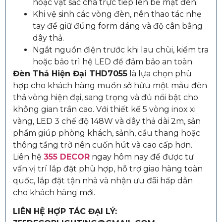
hoặc vật sắc chà trực tiếp lên bề mặt đèn.
Khi vệ sinh các vòng đèn, nên thao tác nhẹ
tay để giữ đúng form dáng và độ cân bằng
dây thả.
Ngắt nguồn điện trước khi lau chùi, kiểm tra
hoặc bảo trì hệ LED để đảm bảo an toàn.
Đèn Thả Hiện Đại THD7055
là lựa chọn phù
hợp cho khách hàng muốn sở hữu một mẫu đèn
thả vòng hiện đại, sang trọng và đủ nổi bật cho
không gian trần cao. Với thiết kế 5 vòng inox xi
vàng, LED 3 chế độ 148W và dây thả dài 2m, sản
phẩm giúp phòng khách, sảnh, cầu thang hoặc
thông tầng trở nên cuốn hút và cao cấp hơn.
Liên hệ
355 DECOR
ngay hôm nay để được tư
vấn vị trí lắp đặt phù hợp, hỗ trợ giao hàng toàn
quốc, lắp đặt tận nhà và nhận ưu đãi hấp dẫn
cho khách hàng mới.
LIÊN HỆ HỢP TÁC ĐẠI LÝ: