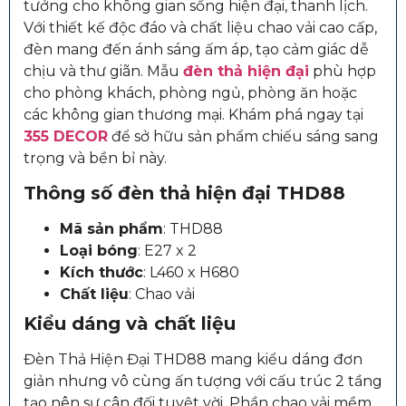
tưởng cho không gian sống hiện đại, thanh lịch.
Với thiết kế độc đáo và chất liệu chao vải cao cấp,
đèn mang đến ánh sáng ấm áp, tạo cảm giác dễ
chịu và thư giãn.
Mẫu
đ
èn thả hiện đại
phù hợp
cho phòng khách, phòng ngủ, phòng ăn hoặc
các không gian thương mại. Khám phá ngay tại
355 DECOR
để sở hữu sản phẩm chiếu sáng sang
trọng và bền bỉ này.
Thông số đèn thả hiện đại THD88
Mã sản phẩm
: THD88
Loại bóng
: E27 x 2
Kích thước
: L460 x H680
Chất liệu
: Chao vải
Kiểu dáng và chất liệu
Đèn Thả Hiện Đại THD88 mang kiểu dáng đơn
giản nhưng vô cùng ấn tượng với cấu trúc 2 tầng
tạo nên sự cân đối tuyệt vời. Phần chao vải mềm