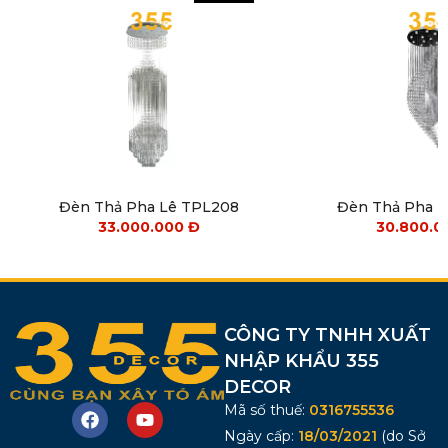
Đèn Thả Pha Lê TPL208
Đèn Thả Pha 
33.000.000
Đ
30.800.
CÔNG TY TNHH XUẤT
NHẬP KHẨU 355
DECOR
Mã số thuế:
0316755536
Ngày cấp:
18/03/2021
(do Sở