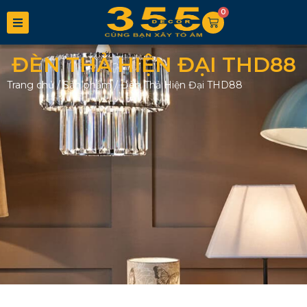
0
ĐÈN THẢ HIỆN ĐẠI THD88
Trang chủ
/
Sản phẩm
/
Đèn Thả Hiện Đại THD88