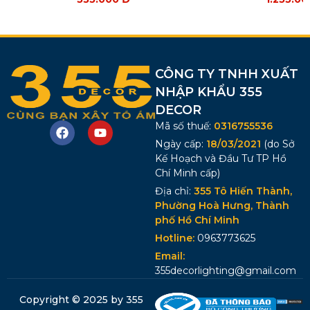
CÔNG TY TNHH XUẤT
NHẬP KHẨU 355
DECOR
Mã số thuế:
0316755536
Ngày cấp:
18/03/2021
(do Sở
Kế Hoạch và Đầu Tư TP Hồ
Chí Minh cấp)
Địa chỉ:
355 Tô Hiến Thành,
Phường Hoà Hưng, Thành
phố Hồ Chí Minh
Hotline:
0963773625
Email:
355decorlighting@gmail.com
Copyright © 2025 by 355