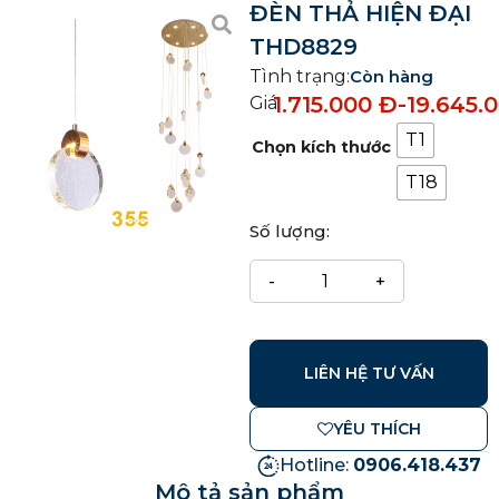
ĐÈN THẢ HIỆN ĐẠI
THD8829
Tình trạng:
Còn hàng
1.715.000
Đ
-
19.645.
Giá:
T1
Chọn kích thước
T18
Số lượng:
LIÊN HỆ TƯ VẤN
YÊU THÍCH
Hotline:
0906.418.437
Mô tả sản phẩm