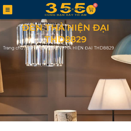
0
ĐÈN THẢ HIỆN ĐẠI
THD8829
Trang chủ
/
Sản phẩm
/
ĐÈN THẢ HIỆN ĐẠI THD8829