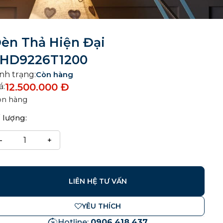
èn Thả Hiện Đại
HD9226T1200
nh trạng:
Còn hàng
12.500.000
Đ
á:
òn hàng
 lượng:
LIÊN HỆ TƯ VẤN
YÊU THÍCH
Hotline:
0906.418.437