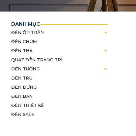
DANH MỤC
ĐÈN ỐP TRẦN
ĐÈN CHÙM
ĐÈN THẢ
QUẠT ĐÈN TRANG TRÍ
ĐÈN TƯỜNG
ĐÈN TRỤ
ĐÈN ĐỨNG
ĐÈN BÀN
ĐÈN THIẾT KẾ
ĐÈN SALE