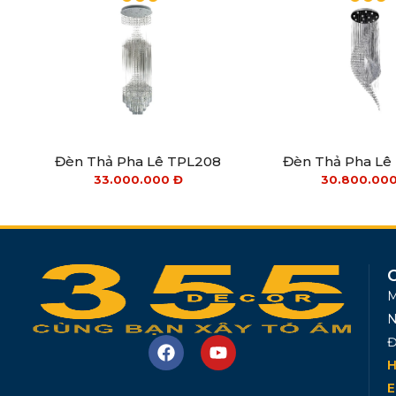
Đèn Thả Pha Lê TPL208
Đèn Thả Pha Lê
33.000.000
Đ
30.800.00
M
N
Đ
H
E