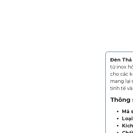
Đèn Thả
từ
inox 
cho các k
mang lại 
tinh tế v
Thông s
Mã 
Loạ
Kích
Chất