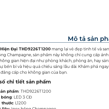
Mô tả sản p
 Hiện Đại THD9226T1200
mang lại vẻ đẹp tinh tế và s
hồng Champagne
, sản phẩm này không chỉ cung cấp ánh
hông gian hiện đại như phòng khách, phòng ăn, hay sản
sự bền bỉ và hiệu quả chiếu sáng lâu dài. Khám phá nga
à đẳng cấp cho không gian của bạn.
ố chi tiết sản phẩm
sản phẩm
: THD9226T1200
i bóng
: LED 3 CĐ
 thước
: L1200
 liệu
: Inox hồng Champagne