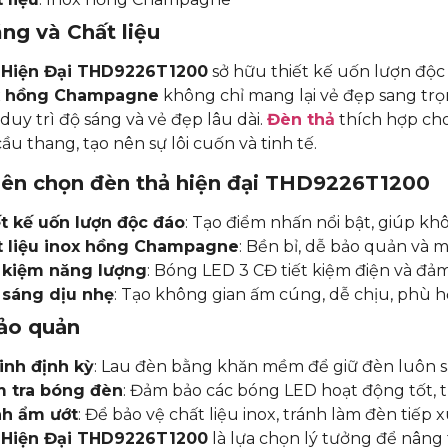
ng và Chất liệu
 Hiện Đại THD9226T1200
sở hữu thiết kế uốn lượn độc
x hồng Champagne
không chỉ mang lại vẻ đẹp sang trọn
duy trì độ sáng và vẻ đẹp lâu dài.
Đèn thả
thích hợp ch
ầu thang, tạo nên sự lôi cuốn và tinh tế.
nên chọn đèn thả hiện đại THD9226T1200
t kế uốn lượn độc đáo
: Tạo điểm nhấn nổi bật, giúp k
t liệu inox hồng Champagne
: Bền bỉ, dễ bảo quản và m
 kiệm năng lượng
: Bóng LED 3 CĐ tiết kiệm điện và đảm
 sáng dịu nhẹ
: Tạo không gian ấm cúng, dễ chịu, phù hợ
ảo quản
inh định kỳ
: Lau đèn bằng khăn mềm để giữ đèn luôn 
m tra bóng đèn
: Đảm bảo các bóng LED hoạt động tốt, th
nh ẩm ướt
: Để bảo vệ chất liệu inox, tránh làm đèn tiếp
 Hiện Đại THD9226T1200
là lựa chọn lý tưởng để nâng 