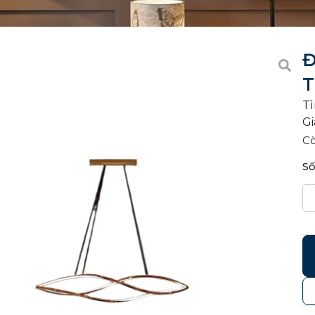
Đ
T
Tì
Gi
C
Số