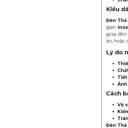
Kiểu dá
Đèn Thả
gian.
Ino
giúp đèn 
ăn, hoặc c
Lý do 
Thiế
Chấ
Tiết
Ánh
Cách b
Vệ s
Kiể
Trá
Đèn Thả