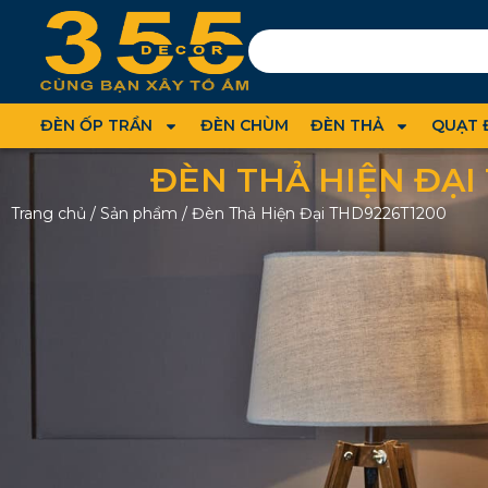
ĐÈN ỐP TRẦN
ĐÈN CHÙM
ĐÈN THẢ
QUẠT 
ĐÈN THẢ HIỆN ĐẠI
Trang chủ
/
Sản phẩm
/
Đèn Thả Hiện Đại THD9226T1200