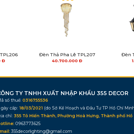
 TPL206
Đèn Thả Pha Lê TPL207
Đèn 
0
Đ
40.700.000
Đ
1
CÔNG TY TNHH XUẤT NHẬP KHẨU 355 DECOR
ã số thuế:
0316755536
gày cấp:
18/03/2021
(do Sở Kế Hoạch và Đầu Tư TP Hồ Chí Minh
ịa chỉ:
355 Tô Hiến Thành, Phường Hoà Hưng, Thành phố Hồ 
otline:
0963773625
mail:
355decorlighting@gmail.com