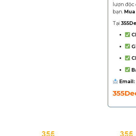
lượn độc 
bạn.
Mua 
Tại
355De
C
G
C
B
Email:
355Dec