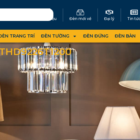
Giới thiệu
Đèn mới về
Đại lý
Tin tứ
ĐÈN TRANG TRÍ
ĐÈN TƯỜNG
ĐÈN ĐỨNG
ĐÈN BÀN
 THD9226T1200