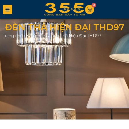
0
ĐÈN THẢ HIỆN ĐẠI THD97
Trang chủ
/
Sản phẩm
/
Đèn Thả Hiện Đại THD97