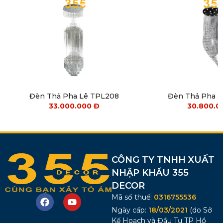
Đèn Thả Pha Lê TPL208
Đèn Thả Pha 
33.000.000
Đ
30.800.
CÔNG TY TNHH XUẤT
NHẬP KHẨU 355
DECOR
Mã số thuế:
0316755536
Ngày cấp:
18/03/2021
(do Sở
Kế Hoạch và Đầu Tư TP Hồ