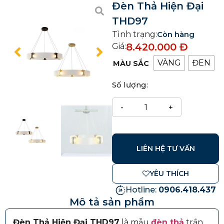
Đèn Thả Hiện Đại
THD97
Tình trạng:
Còn hàng
8.420.000
Đ
Giá:
VÀNG
ĐEN
MÀU SẮC
Số lượng:
LIÊN HỆ TƯ VẤN
YÊU THÍCH
Hotline:
0906.418.437
Mô tả sản phẩm
Đèn Thả Hiện Đại THD97
là mẫu
đèn thả
trần