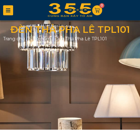
0
ĐÈN THẢ PHA LÊ TPL101
Trang chủ
/
Sản phẩm
/
Đèn Thả Pha Lê TPL101