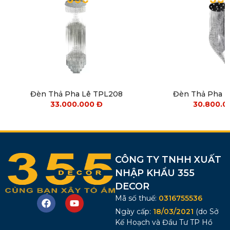
Đèn Thả Pha Lê TPL208
Đèn Thả Pha 
33.000.000
Đ
30.800.
CÔNG TY TNHH XUẤT
NHẬP KHẨU 355
DECOR
Mã số thuế:
0316755536
Ngày cấp:
18/03/2021
(do Sở
Kế Hoạch và Đầu Tư TP Hồ