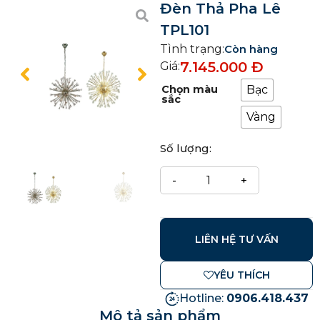
Đèn Thả Pha Lê
TPL101
Tình trạng:
Còn hàng
7.145.000
Đ
Giá:
Chọn màu
Bạc
sắc
Vàng
Số lượng:
LIÊN HỆ TƯ VẤN
YÊU THÍCH
Hotline:
0906.418.437
Mô tả sản phẩm