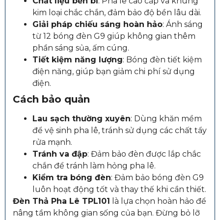
Chất liệu bền bỉ
: Pha lê cao cấp và khung
kim loại chắc chắn, đảm bảo độ bền lâu dài.
Giải pháp chiếu sáng hoàn hảo
: Ánh sáng
từ 12 bóng đèn G9 giúp không gian thêm
phần sáng sủa, ấm cúng.
Tiết kiệm năng lượng
: Bóng đèn tiết kiệm
điện năng, giúp bạn giảm chi phí sử dụng
điện.
Cách bảo quản
Lau sạch thường xuyên
: Dùng khăn mềm
để vệ sinh pha lê, tránh sử dụng các chất tẩy
rửa mạnh.
Tránh va đập
: Đảm bảo đèn được lắp chắc
chắn để tránh làm hỏng pha lê.
Kiểm tra bóng đèn
: Đảm bảo bóng đèn G9
luôn hoạt động tốt và thay thế khi cần thiết.
Đèn Thả Pha Lê TPL101
là lựa chọn hoàn hảo để
nâng tầm không gian sống của bạn. Đừng bỏ lỡ